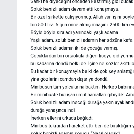
Sanki ne diyeceğini önceden kestirmiş gibi dudakla
Soluk benizli adam devam etti konuşmaya.
Bir özel şirkette çalışıyormuş. Allah var, işini sö
bin 500 lira. 5 gün önce almış maaşını. 2500 lira ev 
Böyle böyle sıraladı yanındaki yaşlı adama.
Yaşlı adam, soluk benizli adamın her sözüne kafa s
Soluk benizli adamın iki de çocuğu varmış.
Çocuklardan biri ortaokula diğeri liseye gidiyormuş.
bu kadarına döndü belki de. İçine ne sözler akıttı 
Bu kadar bir konuşmayla belki de çok şey anlattığın
yine gözlerini camdan dışarıya döndü.
Minibüsün tüm yolcularına baktım. Herkes birbirine
Bir minibüste buluşan umut hamalları gibiydik. Am
Soluk benizli adam ineceği durağa yakın ayakland
durağa yanaşınca indi.
İnerken ellerini arkada bağladı.
Minibüs tekrardan hareket etti, ben de bıraktığı
soluk benizli adamın sorusu, “Nasıl olacak?