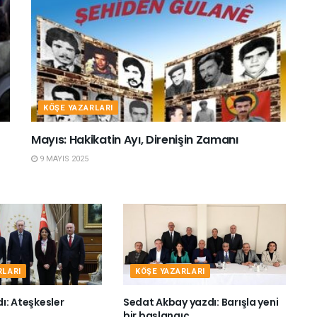
KÖŞE YAZARLARI
Mayıs: Hakikatin Ayı, Direnişin Zamanı
9 MAYIS 2025
RLARI
KÖŞE YAZARLARI
dı: Ateşkesler
Sedat Akbay yazdı: Barışla yeni
bir başlangıç