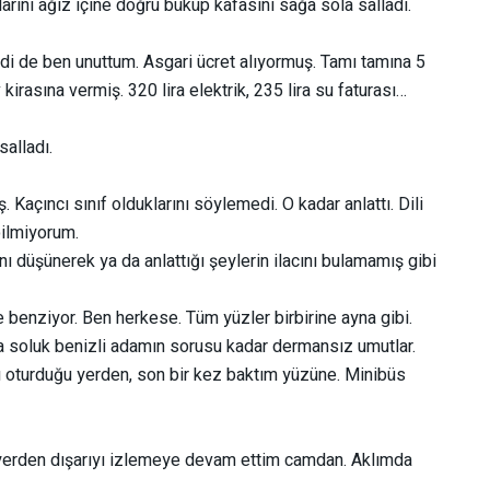
rını ağız içine doğru büküp kafasını sağa sola salladı.
yledi de ben unuttum. Asgari ücret alıyormuş. Tamı tamına 5
kirasına vermiş. 320 lira elektrik, 235 lira su faturası…
alladı.
 Kaçıncı sınıf olduklarını söylemedi. O kadar anlattı. Dili
bilmiyorum.
ı düşünerek ya da anlattığı şeylerin ilacını bulamamış gibi
 benziyor. Ben herkese. Tüm yüzler birbirine ayna gibi.
a soluk benizli adamın sorusu kadar dermansız umutlar.
ı oturduğu yerden, son bir kez baktım yüzüne. Minibüs
m yerden dışarıyı izlemeye devam ettim camdan. Aklımda