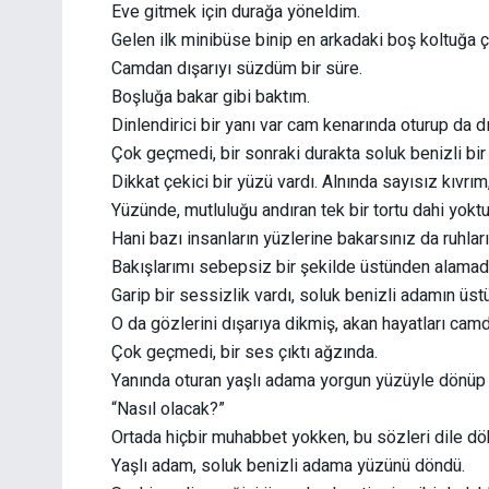
Eve gitmek için durağa yöneldim.
Gelen ilk minibüse binip en arkadaki boş koltuğa 
Camdan dışarıyı süzdüm bir süre.
Boşluğa bakar gibi baktım.
Dinlendirici bir yanı var cam kenarında oturup da d
Çok geçmedi, bir sonraki durakta soluk benizli bi
Dikkat çekici bir yüzü vardı. Alnında sayısız kıvrı
Yüzünde, mutluluğu andıran tek bir tortu dahi yoktu
Hani bazı insanların yüzlerine bakarsınız da ruhları
Bakışlarımı sebepsiz bir şekilde üstünden alamad
Garip bir sessizlik vardı, soluk benizli adamın üst
O da gözlerini dışarıya dikmiş, akan hayatları camd
Çok geçmedi, bir ses çıktı ağzında.
Yanında oturan yaşlı adama yorgun yüzüyle dönüp b
“Nasıl olacak?”
Ortada hiçbir muhabbet yokken, bu sözleri dile dö
Yaşlı adam, soluk benizli adama yüzünü döndü.