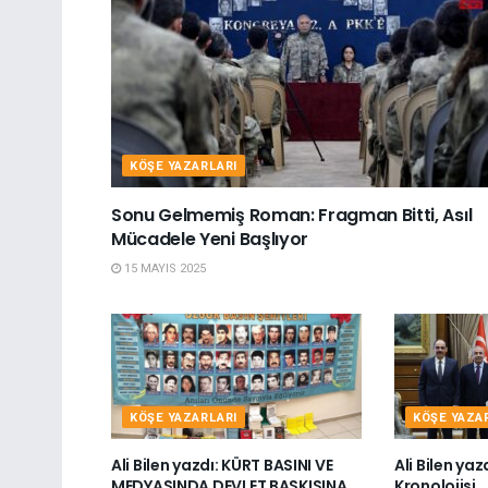
KÖŞE YAZARLARI
Sonu Gelmemiş Roman: Fragman Bitti, Asıl
Mücadele Yeni Başlıyor
15 MAYIS 2025
KÖŞE YAZARLARI
KÖŞE YAZA
Ali Bilen yazdı: KÜRT BASINI VE
Ali Bilen yaz
MEDYASINDA DEVLET BASKISINA
Kronolojisi