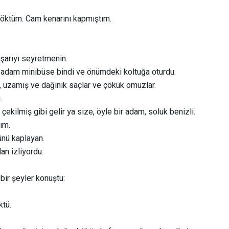
çöktüm. Cam kenarını kapmıştım.
ışarıyı seyretmenin.
r adam minibüse bindi ve önümdeki koltuğa oturdu.
m, uzamış ve dağınık saçlar ve çökük omuzlar.
.
 çekilmiş gibi gelir ya size, öyle bir adam, soluk benizli.
ım.
ünü kaplayan.
an izliyordu.
ir şeyler konuştu:
ktü.