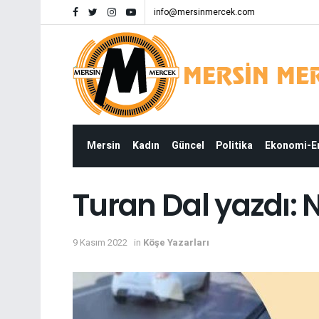
info@mersinmercek.com
Mersin
Kadın
Güncel
Politika
Ekonomi-
Turan Dal yazdı: 
9 Kasım 2022
in
Köşe Yazarları