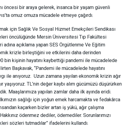
ı öncesi bir araya gelerek, insanca bir yaşam güvenli
Mayıs’ta omuz omuza mücadele etmeye çağırdı.
apmak için Sağlık Ve Sosyal Hizmet Emekçileri Sendikası
leri öncülüğünde Mersin Üniversitesi Tıp Fakültesi
eri adına açıklama yapan SES Örgütlenme Ve Eğitim
ik krizle birleştiğini ve etkilerini daha derinden
00 bin kişinin hayatını kaybettiği pandemi ile mücadelede
elirten Başkavak, “Pandemi ile mücadelede hayatını
gı ile anıyoruz. Uzun zamana yayılan ekonomik krizin ağır
ır yaşıyoruz. TL’nin değer kaybı alım gücümüzü düşürürken
k. Maaşlarımıza yapılan zamlar daha ilk ayında eridi.
lkımızın sağlığı için yoğun emek harcamakta ve fedakârca
andan kaçarken bizler artan iş yükü, ağır çalışma
 Hakkınız ödenmez dediler, ödemediler. Sorunlarımızı
eri sözleri tutmadılar” ifadelerini kullandı.