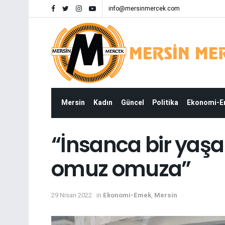
info@mersinmercek.com
Mersin
Kadın
Güncel
Politika
Ekonomi-
“İnsanca bir yaşa
omuz omuza”
29 Nisan 2022
in
Ekonomi-Emek
,
Mersin