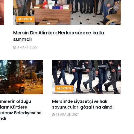
MERSIN
Mersin Din Alimleri: Herkes sürece katkı
sunmalı
8 MART 2025
MERSIN
şmelerin olduğu
Mersin’de siyasetçi ve hak
darın Kürtlere
savunucuları gözaltına alındı
kdeniz Belediyesi’ne
13 ARALIK 2024
ndı