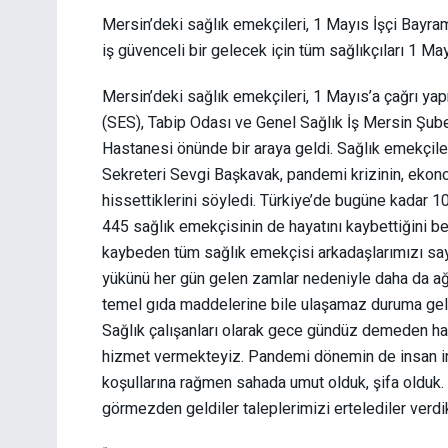
Mersin’deki sağlık emekçileri, 1 Mayıs İşçi Bayram
iş güvenceli bir gelecek için tüm sağlıkçıları 1 
Mersin’deki sağlık emekçileri, 1 Mayıs’a çağrı y
(SES), Tabip Odası ve Genel Sağlık İş Mersin Şube
Hastanesi önünde bir araya geldi. Sağlık emekçil
Sekreteri Sevgi Başkavak, pandemi krizinin, ekonom
hissettiklerini söyledi. Türkiye’de bugüne kadar 1
445 sağlık emekçisinin de hayatını kaybettiğini b
kaybeden tüm sağlık emekçisi arkadaşlarımızı say
yükünü her gün gelen zamlar nedeniyle daha da ağ
temel gıda maddelerine bile ulaşamaz duruma geldi
Sağlık çalışanları olarak gece gündüz demeden ha
hizmet vermekteyiz. Pandemi dönemin de insan ins
koşullarına rağmen sahada umut olduk, şifa olduk.
görmezden geldiler taleplerimizi ertelediler verdikl