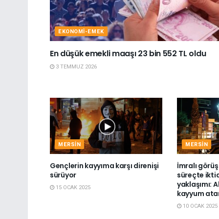
EKONOMI-EMEK
En düşük emekli maaşı 23 bin 552 TL oldu
3 TEMMUZ 2026
MERSIN
MERSIN
Gençlerin kayyıma karşı direnişi
İmralı görü
sürüyor
süreçte ikti
yaklaşımı: A
15 OCAK 2025
kayyum ata
10 OCAK 2025