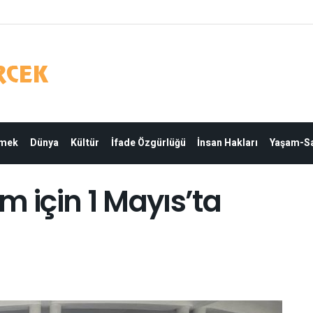
Emek
Dünya
Kültür
İfade Özgürlüğü
İnsan Hakları
Yaşam-Sa
m için 1 Mayıs’ta