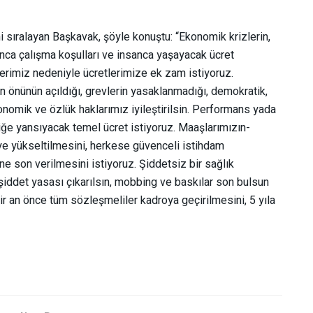
ni sıralayan Başkavak, şöyle konuştu: “Ekonomik krizlerin,
sanca çalışma koşulları ve insanca yaşayacak ücret
lerimiz nedeniyle ücretlerimize ek zam istiyoruz.
n önünün açıldığı, grevlerin yasaklanmadığı, demokratik,
konomik ve özlük haklarımız iyileştirilsin. Performans yada
iğe yansıyacak temel ücret istiyoruz. Maaşlarımızın-
ye yükseltilmesini, herkese güvenceli istihdam
e son verilmesini istiyoruz. Şiddetsiz bir sağlık
 şiddet yasası çıkarılsın, mobbing ve baskılar son bulsun
p bir an önce tüm sözleşmeliler kadroya geçirilmesini, 5 yıla