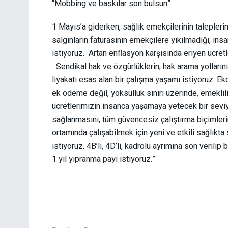
“Mobbing ve baskılar son bulsun”
1 Mayıs’a giderken, sağlık emekçilerinin talepleri
salgınların faturasının emekçilere yıkılmadığı, in
istiyoruz. Artan enflasyon karşısında eriyen ücret
Sendikal hak ve özgürlüklerin, hak arama yollarını
liyakati esas alan bir çalışma yaşamı istiyoruz. E
ek ödeme değil, yoksulluk sınırı üzerinde, emeklil
ücretlerimizin insanca yaşamaya yetecek bir sevi
sağlanmasını, tüm güvencesiz çalıştırma biçimlerin
ortamında çalışabilmek için yeni ve etkili sağlıkta
istiyoruz. 4B’li, 4D’li, kadrolu ayrımına son verili
1 yıl yıpranma payı istiyoruz.”