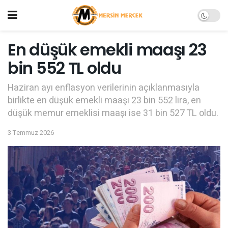
En düşük emekli maaşı 23
bin 552 TL oldu
Haziran ayı enflasyon verilerinin açıklanmasıyla
birlikte en düşük emekli maaşı 23 bin 552 lira, en
düşük memur emeklisi maaşı ise 31 bin 527 TL oldu.
3 Temmuz 2026