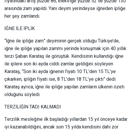
fiyatındaki artış yüzde 86, elektriğe yüzde 52 ile yüzde 130
arasında zam yapıldı. Yani deyim yerindeyse iğneden ipliğe
her şey zamlandı.
İĞNE İLE İPLİK
“İğne ile ipliğe zam” deyiminin gerçek olduğu Türkiye’de,
iğne ile ipliğe yapılan zammı yerinde konuşmak için 40 yıllık
terzi Şaban Karataş ile görüştük. Kendisinin kullandığı iğne
ile iplere son iki ayda ciddi zamlar geldiğini söyleyen
Karataş, “Son iki ayda iğnenin fiyatı 10 TL’den 15 TL’ye
çıkarken, ipliğin fiyatı ise, 8 TL’den 18 TL’ye çıktı” dedi.
Karataş ayrıca, iğne ile ipliğe yapılan zamların ülkenin özeti
olduğunu söyledi.
TERZİLİĞİN TADI KALMADI
Terzilik mesleğine ilk başladığı yıllardan 15 yıl önceye kadar
iyi kazanabildiğini, ancak son 15 yılda kendisini dahi zor