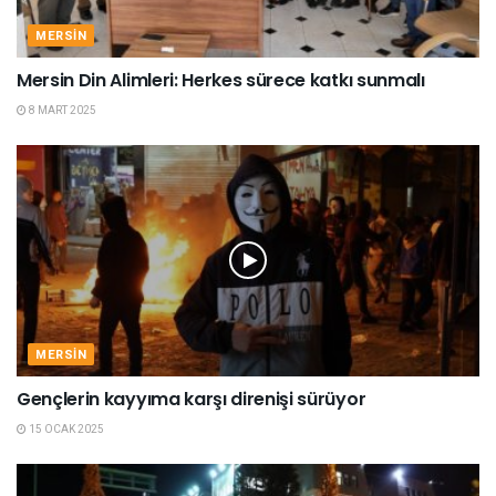
MERSIN
Mersin Din Alimleri: Herkes sürece katkı sunmalı
8 MART 2025
MERSIN
Gençlerin kayyıma karşı direnişi sürüyor
15 OCAK 2025