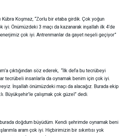
u Kübra Koşmaz, “Zorlu bir etaba girdik. Çok yoğun
k iyi. Önümüzdeki 3 maçı da kazanarak inşallah ilk 4’de
enerjimiz çok iyi. Antrenmanlar da gayet neşeli geçiyor”
ım’a çıktığından söz ederek, “İlk defa bu tecrübeyi
dar tecrübeli insanlarla da oynamak benim için çok iyi.
iveyiz. İnşallah önümüzdeki maçı da alacağız. Burada ekip
lı. Büyükşehir’le çalışmak çok güzel” dedi.
n burada doğdum büyüdüm. Kendi şehrimde oynamak beni
larımla aram çok iyi. Hiçbirimizin bir sıkıntısı yok