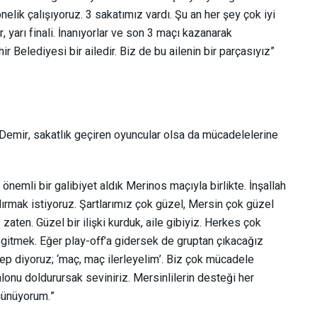
elik çalışıyoruz. 3 sakatımız vardı. Şu an her şey çok iyi
r, yarı finali. İnanıyorlar ve son 3 maçı kazanarak
 Belediyesi bir ailedir. Biz de bu ailenin bir parçasıyız”
 Demir, sakatlık geçiren oyuncular olsa da mücadelelerine
 önemli bir galibiyet aldık Merinos maçıyla birlikte. İnşallah
ırmak istiyoruz. Şartlarımız çok güzel, Mersin çok güzel
zaten. Güzel bir ilişki kurduk, aile gibiyiz. Herkes çok
a gitmek. Eğer play-off’a gidersek de gruptan çıkacağız
p diyoruz; ‘maç, maç ilerleyelim’. Biz çok mücadele
lonu doldurursak seviniriz. Mersinlilerin desteği her
şünüyorum.”