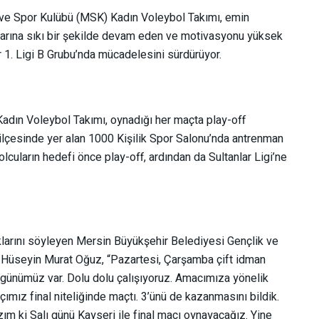
ve Spor Kulübü (MSK) Kadın Voleybol Takımı, emin
nlarına sıkı bir şekilde devam eden ve motivasyonu yüksek
 1. Ligi B Grubu’nda mücadelesini sürdürüyor.
adın Voleybol Takımı, oynadığı her maçta play-off
 ilçesinde yer alan 1000 Kişilik Spor Salonu’nda antrenman
olcuların hedefi önce play-off, ardından da Sultanlar Ligi’ne
klarını söyleyen Mersin Büyükşehir Belediyesi Gençlik ve
 Hüseyin Murat Oğuz, “Pazartesi, Çarşamba çift idman
günümüz var. Dolu dolu çalışıyoruz. Amacımıza yönelik
ımız final niteliğinde maçtı. 3’ünü de kazanmasını bildik.
ım ki Salı günü Kayseri ile final maçı oynayacağız. Yine