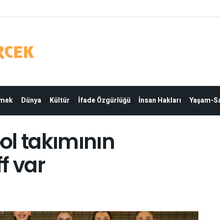
Emek
Dünya
Kültür
İfade Özgürlüğü
İnsan Hakları
Yaşam-Sa
ol takımının
f var