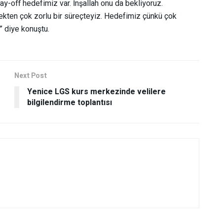
ay-off hedefimiz var. İnşallah onu da bekliyoruz.
kten çok zorlu bir süreçteyiz. Hedefimiz çünkü çok
” diye konuştu.
Next Post
Yenice LGS kurs merkezinde velilere
bilgilendirme toplantısı