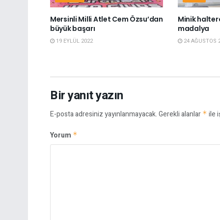
Mersinli Milli Atlet Cem Özsu’dan
Minik halterc
büyük başarı
madalya
19 EYLÜL 2022
24 AĞUSTOS 
Bir yanıt yazın
E-posta adresiniz yayınlanmayacak.
Gerekli alanlar
*
ile 
Yorum
*