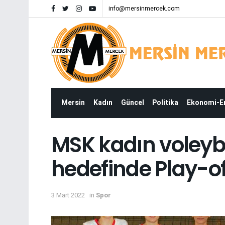
info@mersinmercek.com
Mersin
Kadın
Güncel
Politika
Ekonomi-
MSK kadın voleyb
hedefinde Play-of
3 Mart 2022
in
Spor