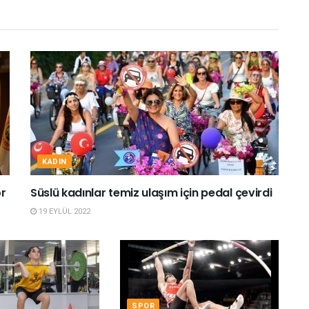
KADIN
or
Süslü kadınlar temiz ulaşım için pedal çevirdi
19 EYLÜL 2022
SPOR