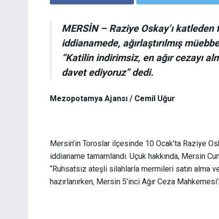
MERSİN
– Raziye Oskay’ı katleden f
iddianamede, ağırlaştırılmış müebbet
“Katilin indirimsiz, en ağır cezayı a
davet ediyoruz” dedi.
Mezopotamya Ajansı / Cemil Uğur
Mersin’in Toroslar ilçesinde 10 Ocak’ta Raziye Osk
iddianame tamamlandı. Uçuk hakkında, Mersin Cumh
“Ruhsatsız ateşli silahlarla mermileri satın alm
hazırlanırken, Mersin 5’inci Ağır Ceza Mahkemesi’