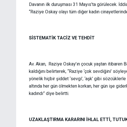
Davanın ilk duruşması 31 Mayıs’ta görülecek. İddian
“Raziye Oskay olayı tüm diğer kadın cinayetlerinde
SİSTEMATİK TACİZ VE TEHDİT
Av. Akan, Raziye Oskay’ın çocuk yaştan itibaren B
kaldığını belirterek, “Raziye ‘çok sevdiğini’ söyle
yönelik hiçbir şiddet ‘sevgi’, ‘aşk’ gibi sözcüklerl
altında her gün ölmekten korkan, her gün işe gide
kadındı” diye belirtti.
UZAKLAŞTIRMA KARARINI İHLAL ETTİ, TUT