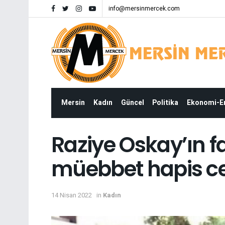
info@mersinmercek.com
Mersin
Kadın
Güncel
Politika
Ekonomi-
Raziye Oskay’ın fa
müebbet hapis ce
14 Nisan 2022
in
Kadın