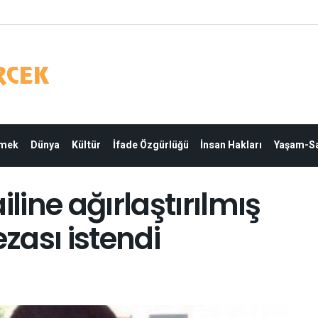
Emek
Dünya
Kültür
İfade Özgürlüğü
İnsan Hakları
Yaşam-Sa
iline ağırlaştırılmış
zası istendi