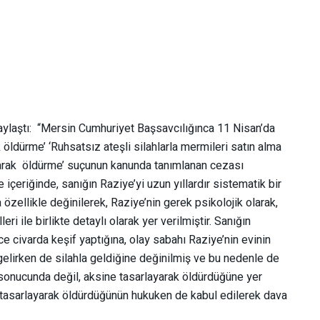
 paylaştı: “Mersin Cumhuriyet Başsavcılığınca 11 Nisan’da
 öldürme’ ‘Ruhsatsız ateşli silahlarla mermileri satın alma
yarak öldürme’ suçunun kanunda tanımlanan cezası
içeriğinde, sanığın Raziye’yi uzun yıllardır sistematik bir
a özellikle değinilerek, Raziye’nin gerek psikolojik olarak,
i ile birlikte detaylı olarak yer verilmiştir. Sanığın
ce civarda keşif yaptığına, olay sabahı Raziye’nin evinin
gelirken de silahla geldiğine değinilmiş ve bu nedenle de
t sonucunda değil, aksine tasarlayarak öldürdüğüne yer
en tasarlayarak öldürdüğünün hukuken de kabul edilerek dava