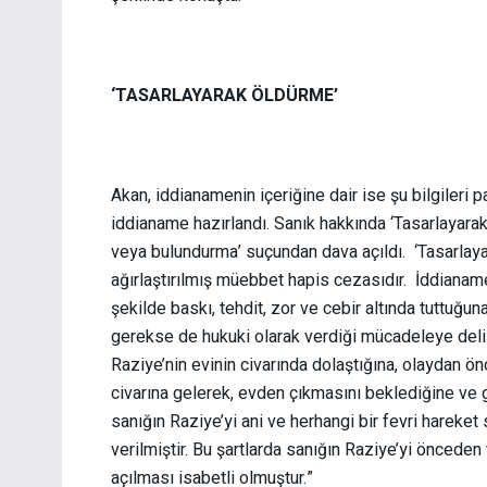
‘TASARLAYARAK ÖLDÜRME’
Akan, iddianamenin içeriğine dair ise şu bilgileri
iddianame hazırlandı. Sanık hakkında ‘Tasarlayarak
veya bulundurma’ suçundan dava açıldı. ‘Tasarla
ağırlaştırılmış müebbet hapis cezasıdır. İddianame 
şekilde baskı, tehdit, zor ve cebir altında tuttuğun
gerekse de hukuki olarak verdiği mücadeleye deliller
Raziye’nin evinin civarında dolaştığına, olaydan ön
civarına gelerek, evden çıkmasını beklediğine ve 
sanığın Raziye’yi ani ve herhangi bir fevri hareke
verilmiştir. Bu şartlarda sanığın Raziye’yi önced
açılması isabetli olmuştur.”