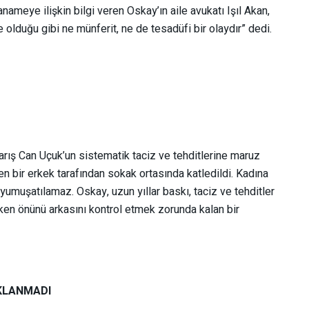
ameye ilişkin bilgi veren Oskay’ın aile avukatı Işıl Akan,
 olduğu gibi ne münferit, ne de tesadüfi bir olaydır” dedi.
arış Can Uçuk’un sistematik taciz ve tehditlerine maruz
yen bir erkek tarafından sokak ortasında katledildi. Kadına
e yumuşatılamaz. Oskay, uzun yıllar baskı, taciz ve tehditler
rken önünü arkasını kontrol etmek zorunda kalan bir
UKLANMADI