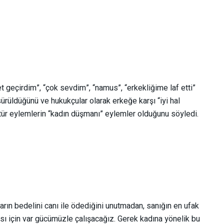
et geçirdim”, “çok sevdim”, “namus”, “erkekliğime laf etti”
 sürüldüğünü ve hukukçular olarak erkeğe karşı “iyi hal
 tür eylemlerin “kadın düşmanı” eylemler olduğunu söyledi.
arın bedelini canı ile ödediğini unutmadan, sanığın en ufak
aması için var gücümüzle çalışacağız. Gerek kadına yönelik bu