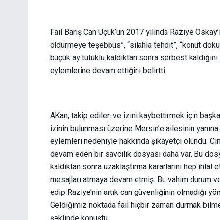
Fail Barış Can Uçuk’un 2017 yılında Raziye Oskay’ı
öldürmeye teşebbüs”, “silahla tehdit”, “konut dokun
buçuk ay tutuklu kaldıktan sonra serbest kaldığını
eylemlerine devam ettiğini belirtti.
AKan, takip edilen ve izini kaybettirmek için başka
izinin bulunması üzerine Mersin’e ailesinin yanına
eylemleri nedeniyle hakkında şikayetçi olundu. Cin
devam eden bir savcılık dosyası daha var. Bu dosyad
kaldıktan sonra uzaklaştırma kararlarını hep ihlal e
mesajları atmaya devam etmiş. Bu vahim durum ve del
edip Raziye’nin artık can güvenliğinin olmadığı yön
Geldiğimiz noktada fail hiçbir zaman durmak bilmed
şeklinde konuştu.