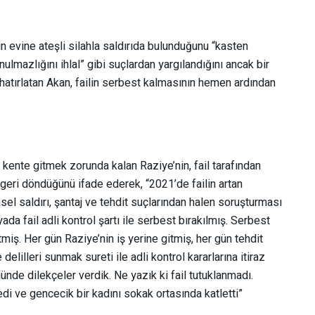
n evine ateşli silahla saldırıda bulunduğunu “kasten
ulmazlığını ihlal” gibi suçlardan yargılandığını ancak bir
 hatırlatan Akan, failin serbest kalmasının hemen ardından
 kente gitmek zorunda kalan Raziye’nin, fail tarafından
 geri döndüğünü ifade ederek, “2021’de failin artan
sel saldırı, şantaj ve tehdit suçlarından halen soruşturması
a fail adli kontrol şartı ile serbest bırakılmış. Serbest
tmiş. Her gün Raziye’nin iş yerine gitmiş, her gün tehdit
illeri sunmak sureti ile adli kontrol kararlarına itiraz
ünde dilekçeler verdik. Ne yazık ki fail tutuklanmadı.
i ve gencecik bir kadını sokak ortasında katletti”