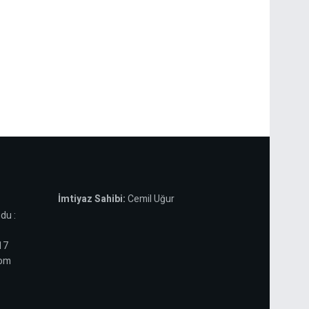
İmtiyaz Sahibi:
Cemil Uğur
du :
 17
com