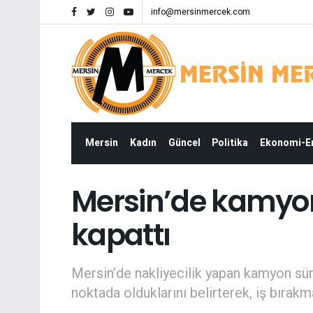
info@mersinmercek.com
Mersin
Kadın
Güncel
Politika
Ekonomi-
Mersin’de kamyon
kapattı
Mersin’de nakliyecilik yapan kamyon sür
noktada olduklarını belirterek, iş bırakm