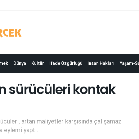
Emek
Dünya
Kültür
İfade Özgürlüğü
İnsan Hakları
Yaşam-Sa
 sürücüleri kontak
ücüleri, artan maliyetler karşısında çalışamaz
a eylemi yaptı.