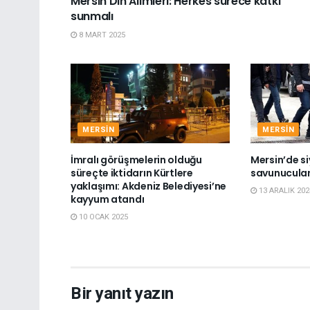
Mersin Din Alimleri: Herkes sürece katkı
sunmalı
8 MART 2025
MERSIN
MERSIN
İmralı görüşmelerin olduğu
Mersin’de si
süreçte iktidarın Kürtlere
savunucuları
yaklaşımı: Akdeniz Belediyesi’ne
13 ARALIK 202
kayyum atandı
10 OCAK 2025
Bir yanıt yazın