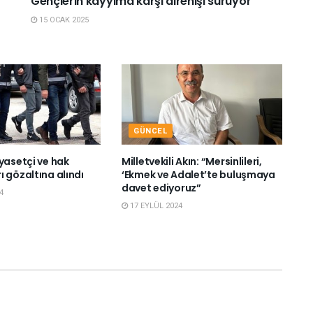
Gençlerin kayyıma karşı direnişi sürüyor
15 OCAK 2025
GÜNCEL
yasetçi ve hak
Milletvekili Akın: “Mersinlileri,
 gözaltına alındı
‘Ekmek ve Adalet’te buluşmaya
davet ediyoruz”
4
17 EYLÜL 2024