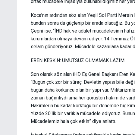
ortak mücadele inşasıyla bulunabildiğimiz her yerd
Koca’nın ardından söz alan Yeşil Sol Parti Mersin
bundan sonra da güçlenip bir arada olacağız. Bu 
Çepni ise, “İHD hak ve adalet mücadelesinin hafı
kurumlardan olmaya devam ediyor. 14 Temmuz Ölü
selam gönderiyoruz. Mücadele kazanılana kadar 
EREN KESKİN: UMUTSUZ OLMAMAK LAZIM
Son olarak söz alan İHD Eş Genel Başkanı Eren Kesk
“Bugün çok zor bir süreç. Devletin yapısı bile değ
bugün daha korkuncu olan bir yapı var. Militarizml
zaman bağımlıydı ama her görüşten hakim de vardı.
Hakimlerin bu kadar korktuğu bir dönemde hiç k
Yüzde 20’lik bir varlıkla mücadele ediyoruz. Bunun
Mücadelemiz hala çok etkin” diye anlattı.