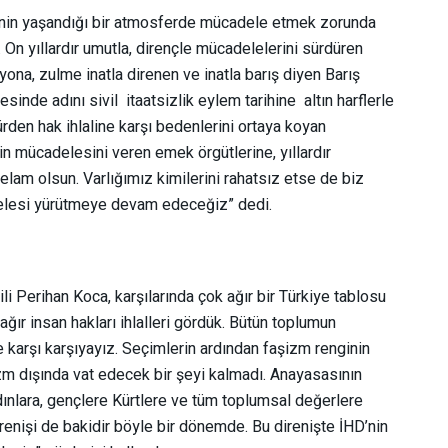
lalinin yaşandığı bir atmosferde mücadele etmek zorunda
 On yıllardır umutla, dirençle mücadelelerini sürdüren
ona, zulme inatla direnen ve inatla barış diyen Barış
sinde adını sivil itaatsizlik eylem tarihine altın harflerle
den hak ihlaline karşı bedenlerini ortaya koyan
n mücadelesini veren emek örgütlerine, yıllardır
lam olsun. Varlığımız kimilerini rahatsız etse de biz
delesi yürütmeye devam edeceğiz” dedi.
i Perihan Koca, karşılarında çok ağır bir Türkiye tablosu
ğır insan hakları ihlalleri gördük. Bütün toplumun
le karşı karşıyayız. Seçimlerin ardından faşizm renginin
şizm dışında vat edecek bir şeyi kalmadı. Anayasasının
adınlara, gençlere Kürtlere ve tüm toplumsal değerlere
renişi de bakidir böyle bir dönemde. Bu direnişte İHD’nin