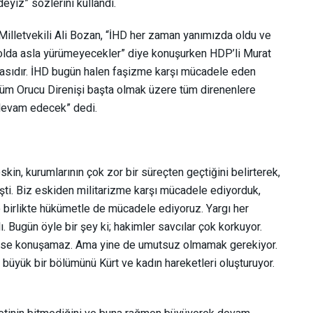
eyiz” sözlerini kullandı.
 Milletvekili Ali Bozan, “İHD her zaman yanımızda oldu ve
yolda asla yürümeyecekler” diye konuşurken HDP’li Murat
zasıdır. İHD bugün halen faşizme karşı mücadele eden
m Orucu Direnişi başta olmak üzere tüm direnenlere
devam edecek” dedi.
in, kurumlarının çok zor bir süreçten geçtiğini belirterek,
işti. Biz eskiden militarizme karşı mücadele ediyorduk,
e birlikte hükümetle de mücadele ediyoruz. Yargı her
 Bugün öyle bir şey ki; hakimler savcılar çok korkuyor.
imse konuşamaz. Ama yine de umutsuz olmamak gerekiyor.
 büyük bir bölümünü Kürt ve kadın hareketleri oluşturuyor.