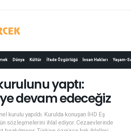
Emek
Dünya
Kültür
İfade Özgürlüğü
İnsan Hakları
Yaşam-Sa
kurulunu yaptı:
eye devam edeceğiz
nel kurulu yapıldı. Kurulda konuşan İHD Eş
ün sözleşmelerini ihlal ediyor. Cezaevlerinde
 bırakılmıyor. Türkiye özgürce hak ihlalleri