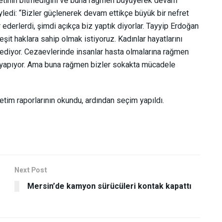
etinin bitmediğini ve buna rağmen büyüyerek devam
ledi: “Bizler güçlenerek devam ettikçe büyük bir nefret
 ederlerdi, şimdi açıkça biz yaptık diyorlar. Tayyip Erdoğan
 eşit haklara sahip olmak istiyoruz. Kadınlar hayatlarını
l ediyor. Cezaevlerinde insanlar hasta olmalarına rağmen
ri yapıyor. Ama buna rağmen bizler sokakta mücadele
tim raporlarının okundu, ardından seçim yapıldı.
Next Post
Mersin’de kamyon sürücüleri kontak kapattı