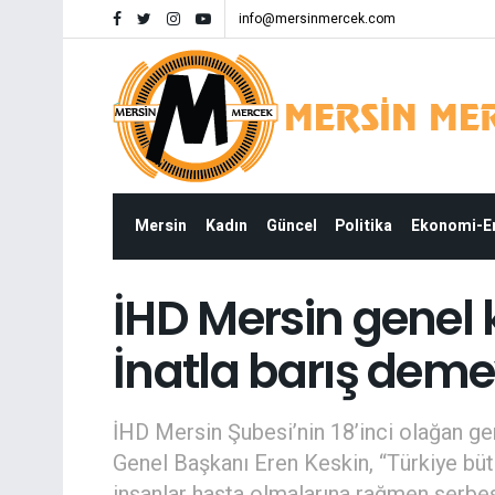
info@mersinmercek.com
Mersin
Kadın
Güncel
Politika
Ekonomi-
İHD Mersin genel 
İnatla barış dem
İHD Mersin Şubesi’nin 18’inci olağan ge
Genel Başkanı Eren Keskin, “Türkiye büt
insanlar hasta olmalarına rağmen serbest