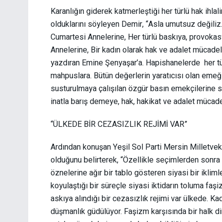
Karanlığın giderek katmerleştiği her türlü hak ih
olduklarını söyleyen Demir, “Asla umutsuz değiliz.
Cumartesi Annelerine, Her türlü baskıya, provokasy
Annelerine, Bir kadın olarak hak ve adalet mücadele
yazdıran Emine Şenyaşar’a. Hapishanelerde her tür
mahpuslara. Bütün değerlerin yaratıcısı olan emeği
susturulmaya çalışılan özgür basın emekçilerine se
inatla barış demeye, hak, hakikat ve adalet müca
“ÜLKEDE BİR CEZASIZLIK REJİMİ VAR”
Ardından konuşan Yeşil Sol Parti Mersin Milletvekil
olduğunu belirterek, “Özellikle seçimlerden sonra a
öznelerine ağır bir tablo gösteren siyasi bir iklim
koyulaştığı bir süreçle siyasi iktidarın toluma fa
askıya alındığı bir cezasızlık rejimi var ülkede. K
düşmanlık güdülüyor. Faşizm karşısında bir halk di