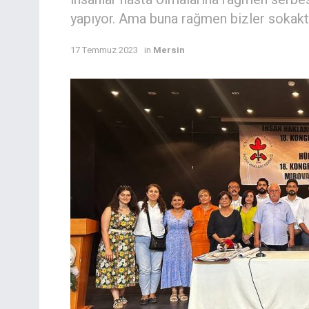
yapıyor. Ama buna rağmen bizler sokak
17 Temmuz 2023
in
Mersin