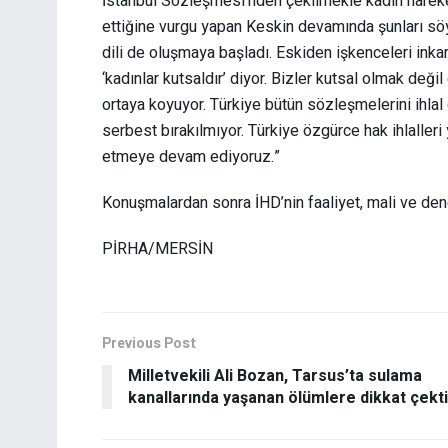
İstanbul Sözleşmesi’nden çekilmekle kadın harek
ettiğine vurgu yapan Keskin devamında şunları söy
dili de oluşmaya başladı. Eskiden işkenceleri inkar
‘kadınlar kutsaldır’ diyor. Bizler kutsal olmak değil
ortaya koyuyor. Türkiye bütün sözleşmelerini ihla
serbest bırakılmıyor. Türkiye özgürce hak ihlalle
etmeye devam ediyoruz.”
Konuşmalardan sonra İHD’nin faaliyet, mali ve dene
PİRHA/MERSİN
Previous Post
Milletvekili Ali Bozan, Tarsus’ta sulama
kanallarında yaşanan ölümlere dikkat çekti