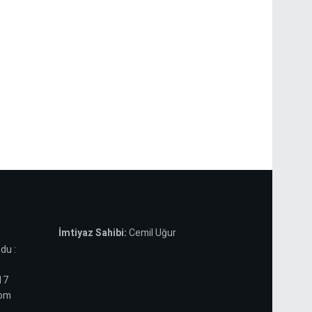
İmtiyaz Sahibi:
Cemil Uğur
du :
 17
com