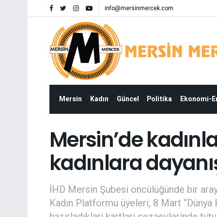
info@mersinmercek.com
Mersin
Kadın
Güncel
Politika
Ekonomi-
Mersin’de kadınla
kadınlara dayanı
İHD Mersin Şubesi öncülüğünde bir ara
Kadın Platformu üyeleri, 8 Mart “Dünya 
hazırladıkları kartları cezaevlerinde tu