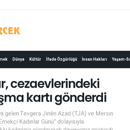
Emek
Dünya
Kültür
İfade Özgürlüğü
İnsan Hakları
Yaşam-Sa
r, cezaevlerindeki
şma kartı gönderdi
ya gelen Tevgera Jinên Azad (TJA) ve Mersin
Emekçi Kadınlar Günü” dolayısıyla
tuklu kadınlara göndererek dayanışma gösterdi.