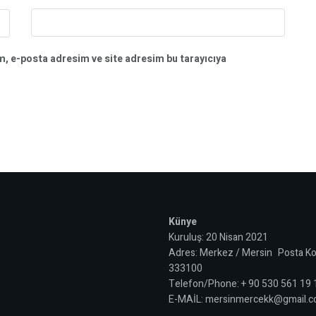
m, e-posta adresim ve site adresim bu tarayıcıya
Künye
Kuruluş: 20 Nisan 2021
Adres: Merkez / Mersin Posta Ko
333100
Telefon/Phone: + 90 530 561 19
E-MAİL: mersinmercekk@gmail.