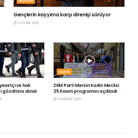
MERSIN
Gençlerin kayyıma karşı direnişi sürüyor
15 OCAK 2025
KADIN
yasetçi ve hak
DEM Parti Mersin Kadın Meclisi
 gözaltına alındı
25 Kasım programını açıkladı
4
16 KASIM 2024