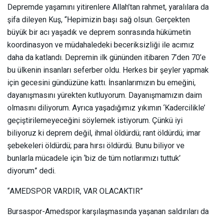
Depremde yaşamını yitirenlere Allah’tan rahmet, yaralılara da
şifa dileyen Kuş, “Hepimizin başı sağ olsun. Gerçekten
büyük bir acı yaşadık ve deprem sonrasında hükümetin
koordinasyon ve müdahaledeki beceriksizliği ile acımız
daha da katlandı. Depremin ilk gününden itibaren 7’den 70’e
bu ülkenin insanları seferber oldu. Herkes bir şeyler yapmak
için gecesini gündüzüne kattı. İnsanlarımızın bu emeğini,
dayanışmasını yürekten kutluyorum. Dayanışmamızın daim
olmasını diliyorum. Ayrıca yaşadığımız yıkımın ‘Kadercilikle’
geçiştirilemeyeceğini söylemek istiyorum. Çünkü iyi
biliyoruz ki deprem değil, ihmal öldürdü; rant öldürdü; imar
şebekeleri öldürdü; para hırsı öldürdü. Bunu biliyor ve
bunlarla mücadele için ‘biz de tüm notlarımızı tuttuk’
diyorum” dedi.
“AMEDSPOR VARDIR, VAR OLACAKTIR”
Bursaspor-Amedspor karşılaşmasında yaşanan saldırıları da