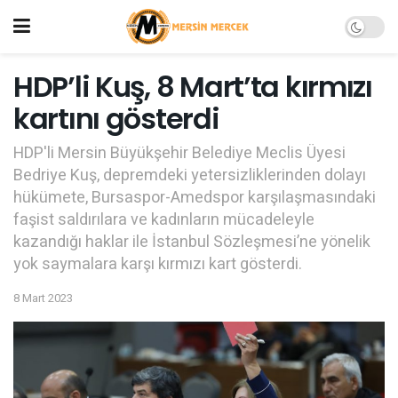
HDP’li Kuş, 8 Mart’ta kırmızı
kartını gösterdi
HDP'li Mersin Büyükşehir Belediye Meclis Üyesi
Bedriye Kuş, depremdeki yetersizliklerinden dolayı
hükümete, Bursaspor-Amedspor karşılaşmasındaki
faşist saldırılara ve kadınların mücadeleyle
kazandığı haklar ile İstanbul Sözleşmesi’ne yönelik
yok saymalara karşı kırmızı kart gösterdi.
8 Mart 2023