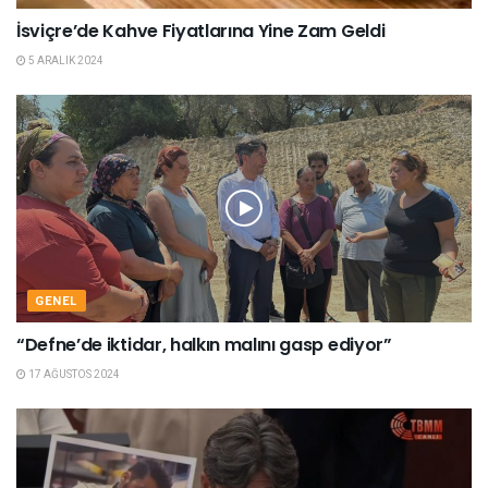
İsviçre’de Kahve Fiyatlarına Yine Zam Geldi
5 ARALIK 2024
GENEL
“Defne’de iktidar, halkın malını gasp ediyor”
17 AĞUSTOS 2024