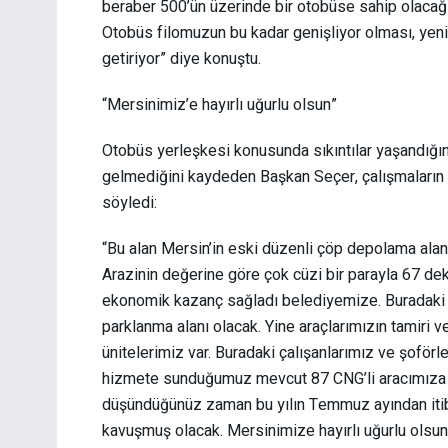
beraber 500’ün üzerinde bir otobüse sahip olaca
Otobüs filomuzun bu kadar genişliyor olması, yenil
getiriyor” diye konuştu.
“Mersinimiz’e hayırlı uğurlu olsun”
Otobüs yerleşkesi konusunda sıkıntılar yaşandığını
gelmediğini kaydeden Başkan Seçer, çalışmaların s
söyledi:
“Bu alan Mersin’in eski düzenli çöp depolama alanı
Arazinin değerine göre çok cüzi bir parayla 67 dekar
ekonomik kazanç sağladı belediyemize. Buradaki 
parklanma alanı olacak. Yine araçlarımızın tamiri ve
ünitelerimiz var. Buradaki çalışanlarımız ve şoförl
hizmete sunduğumuz mevcut 87 CNG’li aracımıza 
düşündüğünüz zaman bu yılın Temmuz ayından iti
kavuşmuş olacak. Mersinimize hayırlı uğurlu olsun