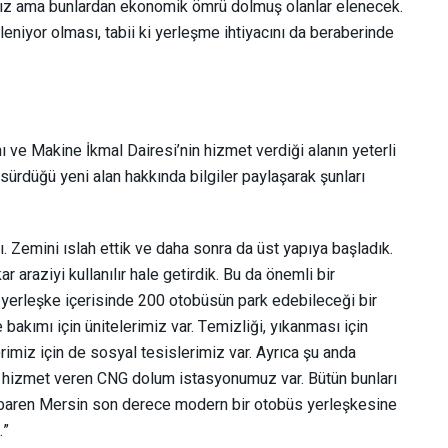
ğız ama bunlardan ekonomik ömrü dolmuş olanlar elenecek.
eniyor olması, tabii ki yerleşme ihtiyacını da beraberinde
 ve Makine İkmal Dairesi’nin hizmet verdiği alanın yeterli
ürdüğü yeni alan hakkında bilgiler paylaşarak şunları
. Zemini ıslah ettik ve daha sonra da üst yapıya başladık.
 araziyi kullanılır hale getirdik. Bu da önemli bir
yerleşke içerisinde 200 otobüsün park edebileceği bir
 bakımı için ünitelerimiz var. Temizliği, yıkanması için
erimiz için de sosyal tesislerimiz var. Ayrıca şu anda
hizmet veren CNG dolum istasyonumuz var. Bütün bunları
baren Mersin son derece modern bir otobüs yerleşkesine
.”