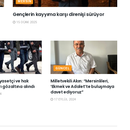
MERSIN
Gençlerin kayyıma karşı direnişi sürüyor
15 OCAK 2025
GÜNCEL
yasetçi ve hak
Milletvekili Akın: “Mersinlileri,
 gözaltına alındı
‘Ekmek ve Adalet’te buluşmaya
davet ediyoruz”
4
17 EYLÜL 2024