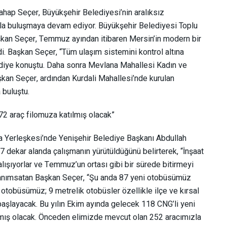
ap Seçer, Büyükşehir Belediyesi’nin aralıksız
rla buluşmaya devam ediyor. Büyükşehir Belediyesi Toplu
kan Seçer, Temmuz ayından itibaren Mersin’in modern bir
. Başkan Seçer, “Tüm ulaşım sistemini kontrol altına
” diye konuştu. Daha sonra Mevlana Mahallesi Kadın ve
kan Seçer, ardından Kurdali Mahallesi’nde kurulan
 buluştu.
72 araç filomuza katılmış olacak”
a Yerleşkesi’nde Yenişehir Belediye Başkanı Abdullah
7 dekar alanda çalışmanın yürütüldüğünü belirterek, “İnşaat
çalışıyorlar ve Temmuz’un ortası gibi bir sürede bitirmeyi
ni anımsatan Başkan Seçer, “Şu anda 87 yeni otobüsümüz
 otobüsümüz; 9 metrelik otobüsler özellikle ilçe ve kırsal
aşlayacak. Bu yılın Ekim ayında gelecek 118 CNG’li yeni
lmış olacak. Önceden elimizde mevcut olan 252 aracımızla