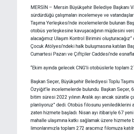
MERSİN – Mersin Büyükşehir Belediye Başkanı Vah
sürdürdüğü çalışmaları incelemeye ve vatandaşla
Taşıma Yerleşkesi’nde incelemelerde bulunan Baş
otobüs yerleşkesine kavuşacağının müjdesini verdi
alacağımız Ulaşım Kontrol Birimini oluşturacağız
Çocuk Atölyesi’ndeki halk buluşmasına katılan Baş
Cumartesi Pazarı ve Çiftçiler Caddesi’nde esnafla
“Ekim ayında gelecek CNG’li otobüslerle toplam 2
Başkan Seçer, Büyükşehir Belediyesi Toplu Taşım
Özyiğit’le incelemelerde bulundu. Başkan Seçer, 6
bitim süresi 2022 yılının Aralık ayı ancak süratle 
planlıyoruz” dedi. Otobüs filosunu yeniledikleri
zaten hizmete başladı. Nisan ayı itibariyle 67 yeni
mahalle ulaşımına katkı sağlamak üzere hizmete b
limonlarımızla toplam 272 aracımız filomuza katı