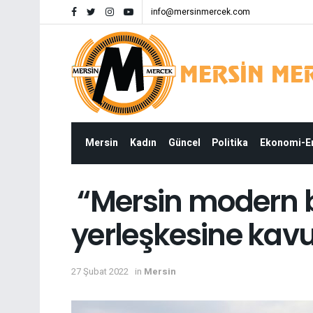
info@mersinmercek.com
Mersin
Kadın
Güncel
Politika
Ekonomi-
“Mersin modern b
yerleşkesine kav
27 Şubat 2022
in
Mersin