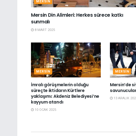
MERSIN
Mersin Din Alimleri: Herkes sürece katkı
sunmalı
8 MART 2025
MERSIN
MERSIN
İmralı görüşmelerin olduğu
Mersin’de si
süreçte iktidarın Kürtlere
savunucuları
yaklaşımı: Akdeniz Belediyesi’ne
13 ARALIK 202
kayyum atandı
10 OCAK 2025