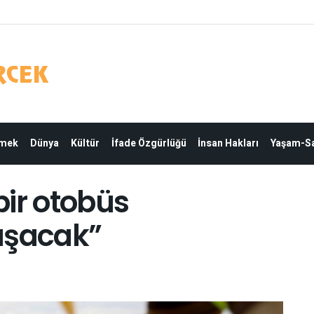
Emek
Dünya
Kültür
İfade Özgürlüğü
İnsan Hakları
Yaşam-Sa
ir otobüs
uşacak”