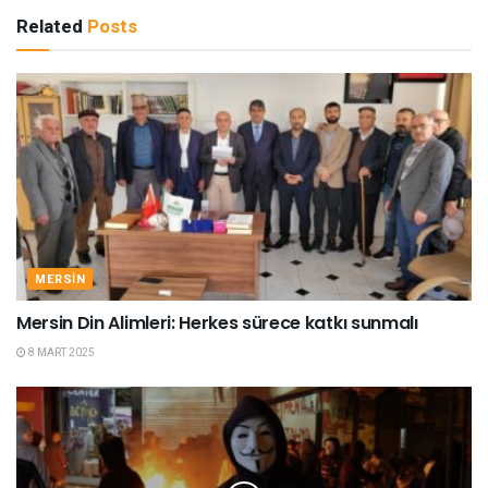
Related
Posts
MERSIN
Mersin Din Alimleri: Herkes sürece katkı sunmalı
8 MART 2025