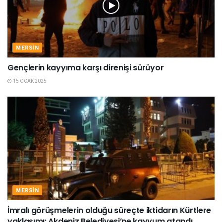
MERSIN
Gençlerin kayyıma karşı direnişi sürüyor
15 OCAK 2025
MERSIN
İmralı görüşmelerin olduğu süreçte iktidarın Kürtlere
yaklaşımı: Akdeniz Belediyesi’ne kayyum atandı