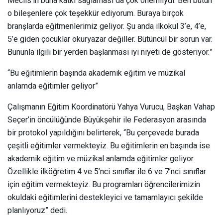
Meclis’in buna katkı sağlaması da çok önemliydi. Ben bütün
o bileşenlere çok teşekkür ediyorum. Buraya birçok
branşlarda eğitmenlerimiz geliyor. Şu anda ilkokul 3’e, 4’e,
5’e giden çocuklar okuryazar değiller. Bütüncül bir sorun var.
Bununla ilgili bir yerden başlanması iyi niyeti de gösteriyor.”
“Bu eğitimlerin başında akademik eğitim ve müzikal
anlamda eğitimler geliyor”
Çalışmanın Eğitim Koordinatörü Yahya Vurucu, Başkan Vahap
Seçer’in öncülüğünde Büyükşehir ile Federasyon arasında
bir protokol yapıldığını belirterek, “Bu çerçevede burada
çeşitli eğitimler vermekteyiz. Bu eğitimlerin en başında ise
akademik eğitim ve müzikal anlamda eğitimler geliyor.
Özellikle ilköğretim 4 ve 5’nci sınıflar ile 6 ve 7’nci sınıflar
için eğitim vermekteyiz. Bu programları öğrencilerimizin
okuldaki eğitimlerini destekleyici ve tamamlayıcı şekilde
planlıyoruz” dedi.