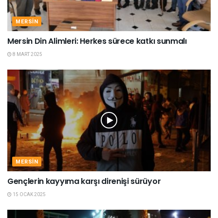
MERSIN
Mersin Din Alimleri: Herkes sürece katkı sunmalı
8 MART 2025
MERSIN
Gençlerin kayyıma karşı direnişi sürüyor
15 OCAK 2025