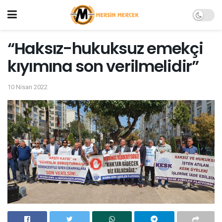
“Haksız-hukuksuz emekçi
kıyımına son verilmelidir”
10 Nisan 2022