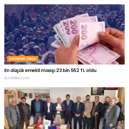
EKONOMI-EMEK
En düşük emekli maaşı 23 bin 552 TL oldu
3 TEMMUZ 2026