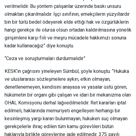
verilmelidir. Bu yöntem çalışanlar üzerinde baskı unsuru
olmaktan çıkarılmalıdır. İşçi sınıfının, emekçilerin yüzyıllardır
bin bir türlü bedel ödeyerek elde ettiği hak ve özgürlüklerin
hangi gerekçe ile olursa olsun ortadan kaldırılmasına yönelik
girişimlere karşı fiili ve meşru mücadele hakkımızı sonuna
kadar kullanacağız” diye konuştu.
“Ceza ve soruşturmaları durdurmalıdır”
KESK’in çağrısını yineleyen Sümbül, şöyle konuştu: “Hukuka
ve uluslararası sözleşmelere aykırı, etkin olmayan,
denetlenemeyen, kendisini anayasa ve yasalar üstü gören,
hükümetin bir organı gibi çalışan ve idari bir mekanizma olan
OHAL Komisyonu derhal lağvedilmelidir. Ret kararları iptal
edilmeli, haklarında memuriyeti engelleyen herhangi bir
kesinleşmiş yargı kararı bulunmayan, hukuken suç olmayan
gerekçelerle ihraç edilen tüm kamu görevlileri bütün
haklarıyla birlikte görevlerine iade edilmedir. 375 sayılı