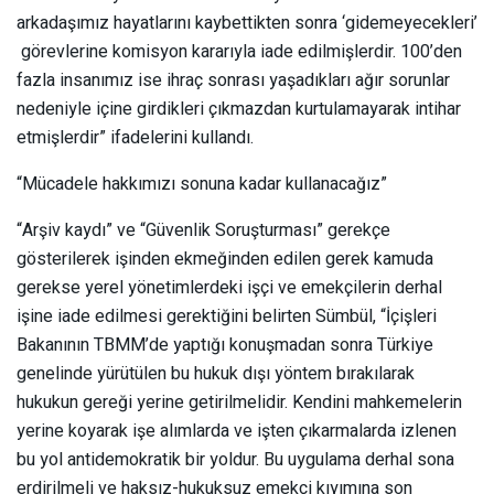
arkadaşımız hayatlarını kaybettikten sonra ‘gidemeyecekleri’
görevlerine komisyon kararıyla iade edilmişlerdir. 100’den
fazla insanımız ise ihraç sonrası yaşadıkları ağır sorunlar
nedeniyle içine girdikleri çıkmazdan kurtulamayarak intihar
etmişlerdir” ifadelerini kullandı.
“Mücadele hakkımızı sonuna kadar kullanacağız”
“Arşiv kaydı” ve “Güvenlik Soruşturması” gerekçe
gösterilerek işinden ekmeğinden edilen gerek kamuda
gerekse yerel yönetimlerdeki işçi ve emekçilerin derhal
işine iade edilmesi gerektiğini belirten Sümbül, “İçişleri
Bakanının TBMM’de yaptığı konuşmadan sonra Türkiye
genelinde yürütülen bu hukuk dışı yöntem bırakılarak
hukukun gereği yerine getirilmelidir. Kendini mahkemelerin
yerine koyarak işe alımlarda ve işten çıkarmalarda izlenen
bu yol antidemokratik bir yoldur. Bu uygulama derhal sona
erdirilmeli ve haksız-hukuksuz emekçi kıyımına son