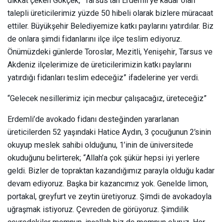
dikkat çeken Gökçek, “Tarsus’tan Erdemli’ye kadar olan
talepli üreticilerimiz yüzde 50 hibeli olarak bizlere müracaat
ettiler. Büyükşehir Belediyemize katkı paylarını yatırdılar. Biz
de onlara şimdi fidanlarını ilçe ilçe teslim ediyoruz.
Önümüzdeki günlerde Toroslar, Mezitli, Yenişehir, Tarsus ve
Akdeniz ilçelerimize de üreticilerimizin katkı paylarını
yatırdığı fidanları teslim edeceğiz” ifadelerine yer verdi.
“Gelecek nesillerimiz için mecbur çalışacağız, üreteceğiz”
Erdemli’de avokado fidanı desteğinden yararlanan
üreticilerden 52 yaşındaki Hatice Aydın, 3 çocuğunun 2’sinin
okuyup meslek sahibi olduğunu, 1’inin de üniversitede
okuduğunu belirterek; “Allah’a çok şükür hepsi iyi yerlere
geldi. Bizler de topraktan kazandığımız parayla olduğu kadar
devam ediyoruz. Başka bir kazancımız yok. Genelde limon,
portakal, greyfurt ve zeytin üretiyoruz. Şimdi de avokadoyla
uğraşmak istiyoruz. Çevreden de görüyoruz. Şimdilik