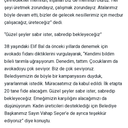
çevredekiler memnun, inşallah biz de memnun oluruz. Her
şeyi üretmek zorundayız, çalışmak zorundayız. Atalarımız
böyle devam etti, bizler de gelecek nesillerimiz için mecbur
çalışacağız, üreteceğiz” dedi.
“Güzel şeyler sabır ister, sabredip bekleyeceğiz”
38 yaşındaki Elif Bal da önceki yıllarda denemek için
avokado fidanı diktiklerini vurgulayarak, “Kendimi bildim
bileli tarımla uğraşıyorum. Denedim, tattım. Çocuklarım da
avokadoyu çok seviyor. Biz de çok seviyoruz.
Belediyemizin de böyle bir kampanyasını duyduk,
yararlanmak istedik. Müracaatımız da kabul edildi. İlk etapta
20 tane fide alacağım. Güzel şeyler sabır ister, sabredip
bekleyeceğiz. Emeğimizin karşılığını alacağımızı da
düşünüyorum. Kadın üreticileri desteklediği için Belediye
Başkanımız Sayın Vahap Seçer’e de ayrıca teşekkür
ediyoruz” diye konuştu.