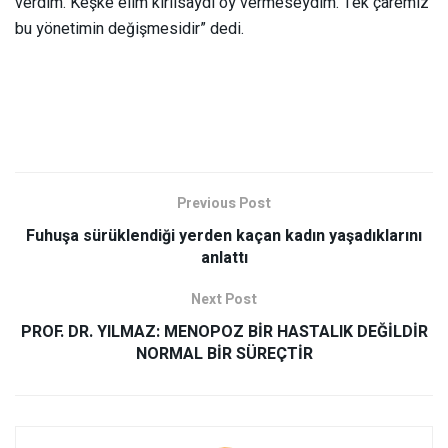
verdim. Keşke elim kırılsaydı oy vermeseydim. Tek çaremiz
bu yönetimin değişmesidir” dedi.
Previous Post
Fuhuşa sürüklendiği yerden kaçan kadın yaşadıklarını
anlattı
Next Post
PROF. DR. YILMAZ: MENOPOZ BİR HASTALIK DEĞİLDİR
NORMAL BİR SÜREÇTİR