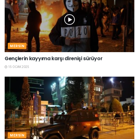
MERSIN
Gençlerin kayyıma karşı direnişi sürüyor
15 OCAK 2025
MERSIN