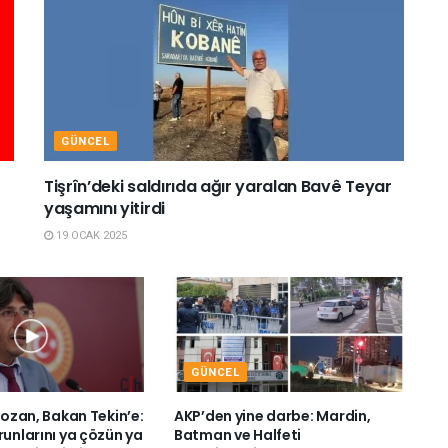
GÜNCEL
Tişrîn’deki saldırıda ağır yaralan Bavê Teyar
yaşamını yitirdi
19 OCAK 2025
GÜNCEL
 Bozan, Bakan Tekin’e:
AKP’den yine darbe: Mardin,
runlarını ya çözün ya
Batman ve Halfeti