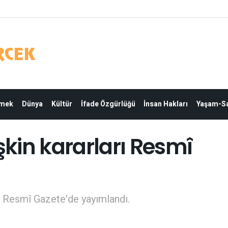
Emek
Dünya
Kültür
İfade Özgürlüğü
İnsan Hakları
Yaşam-Sa
şkin kararları Resmî
rı Resmî Gazete'de yayımlandı.