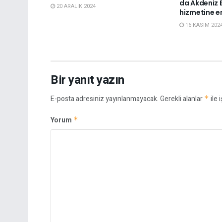
da Akdeniz B
20 ARALIK 2024
hizmetine e
16 KASIM 202
Bir yanıt yazın
E-posta adresiniz yayınlanmayacak.
Gerekli alanlar
*
ile 
Yorum
*