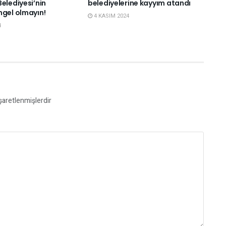
elediyesi’nin
belediyelerine kayyım atandı
ngel olmayın!
4 KASIM 2024
4
işaretlenmişlerdir