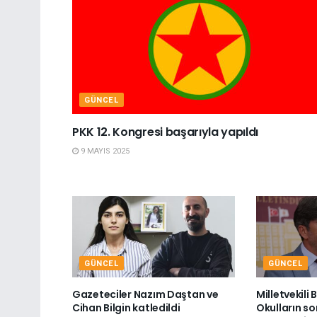
GÜNCEL
PKK 12. Kongresi başarıyla yapıldı
9 MAYIS 2025
GÜNCEL
GÜNCEL
Gazeteciler Nazım Daştan ve
Milletvekili
Cihan Bilgin katledildi
Okulların so