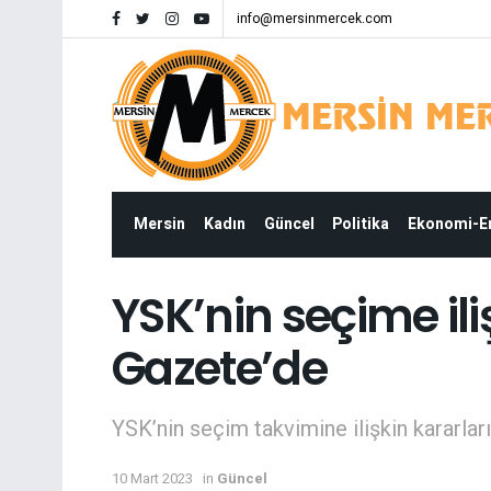
info@mersinmercek.com
Mersin
Kadın
Güncel
Politika
Ekonomi-
YSK’nin seçime ili
Gazete’de
YSK’nin seçim takvimine ilişkin kararla
10 Mart 2023
in
Güncel