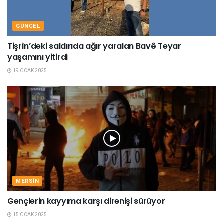
GÜNCEL
Tişrîn’deki saldırıda ağır yaralan Bavê Teyar
yaşamını yitirdi
19 OCAK 2025
MERSIN
Gençlerin kayyıma karşı direnişi sürüyor
15 OCAK 2025