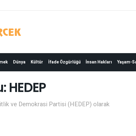
Emek
Dünya
Kültür
İfade Özgürlüğü
İnsan Hakları
Yaşam-Sa
du: HEDEP
Eşitlik ve Demokrasi Partisi (HEDEP) olarak