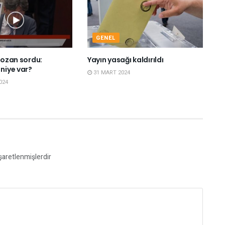
GENEL
 Bozan sordu:
Yayın yasağı kaldırıldı
 niye var?
31 MART 2024
024
işaretlenmişlerdir