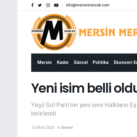
info@mersinmercek.com
Mersin
Kadın
Güncel
Politika
Ekonomi-
Yeni isim belli ol
Yeşil Sol Parti’nin yeni ismi Halkların 
belirlendi.
15 Ekim 2023
in
Genel