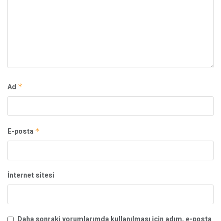
Ad
*
E-posta
*
İnternet sitesi
Daha sonraki yorumlarımda kullanılması için adım, e-posta