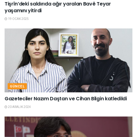
Tişrîn’deki saldırıda ağır yaralan Bavê Teyar
yaşamını yitirdi
19 OCAK 2025
GÜNCEL
Gazeteciler Nazım Daştan ve Cihan Bilgin katledildi
20 ARALIK 2024