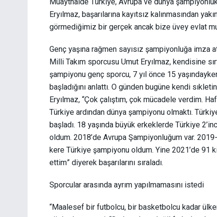
Muaythaide Türkiye, Avrupa ve dünya şampiyonlukl
Eryılmaz, başarılarına kayıtsız kalınmasından yakın
görmediğimiz bir gerçek ancak bize üvey evlat mua
Genç yaşına rağmen sayısız şampiyonluğa imza ata
Milli Takım sporcusu Umut Eryılmaz, kendisine sır
şampiyonu genç sporcu, 7 yıl önce 15 yaşındayken
başladığını anlattı. O günden bugüne kendi sıklet
Eryılmaz, “Çok çalıştım, çok mücadele verdim. H
Türkiye ardından dünya şampiyonu olmaktı. Türkiye
başladı. 18 yaşında büyük erkeklerde Türkiye 2’in
oldum. 2018’de Avrupa Şampiyonluğum var. 2019-2
kere Türkiye şampiyonu oldum. Yine 2021’de 91 ki
ettim” diyerek başarılarını sıraladı.
Sporcular arasında ayrım yapılmamasını istedi
“Maalesef bir futbolcu, bir basketbolcu kadar ül