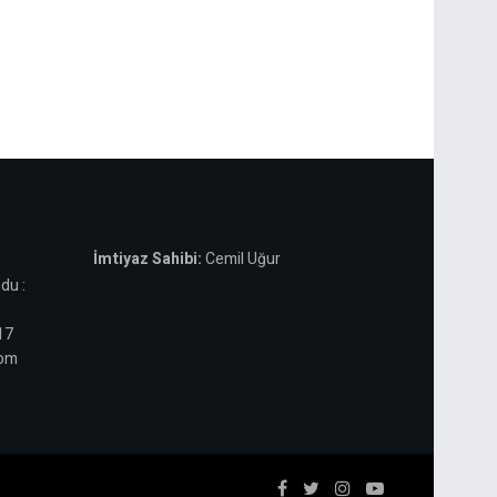
İmtiyaz Sahibi:
Cemil Uğur
du :
 17
com