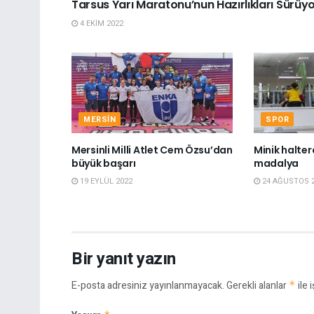
Tarsus Yarı Maratonu’nun Hazırlıkları Sürüy
4 EKIM 2022
MERSIN
SPOR
Mersinli Milli Atlet Cem Özsu’dan
Minik halterc
büyük başarı
madalya
19 EYLÜL 2022
24 AĞUSTOS 
Bir yanıt yazın
E-posta adresiniz yayınlanmayacak.
Gerekli alanlar
*
ile 