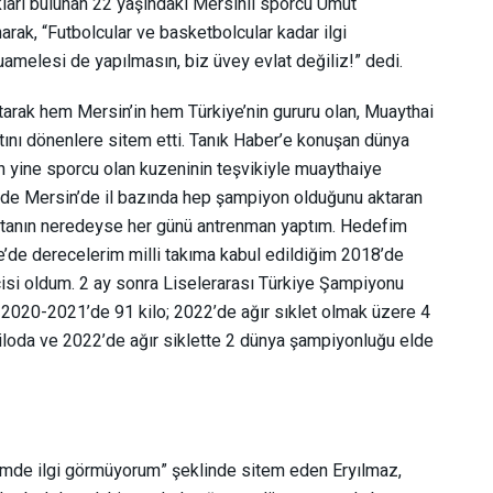
arı bulunan 22 yaşındaki Mersinli sporcu Umut
arak, “Futbolcular ve basketbolcular kadar ilgi
melesi de yapılmasın, biz üvey evlat değiliz!” dedi.
rak hem Mersin’in hem Türkiye’nin gururu olan, Muaythai
tını dönenlere sitem etti. Tanık Haber’e konuşan dünya
 yine sporcu olan kuzeninin teşvikiyle muaythaiye
inde Mersin’de il bazında hep şampiyon olduğunu aktaran
aftanın neredeyse her günü antrenman yaptım. Hedefim
’de derecelerim milli takıma kabul edildiğim 2018’de
cisi oldum. 2 ay sonra Liselerarası Türkiye Şampiyonu
020-2021’de 91 kilo; 2022’de ağır sıklet olmak üzere 4
loda ve 2022’de ağır siklette 2 dünya şampiyonluğu elde
kemde ilgi görmüyorum” şeklinde sitem eden Eryılmaz,