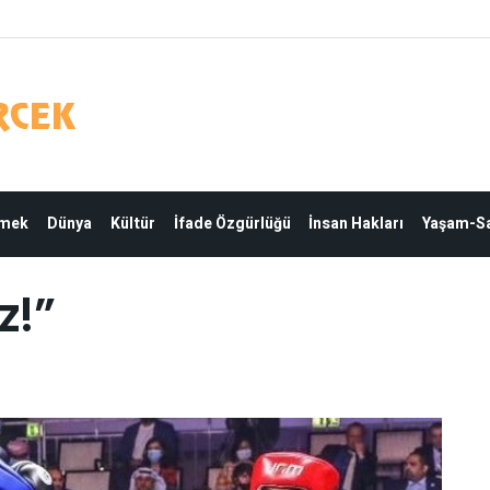
Emek
Dünya
Kültür
İfade Özgürlüğü
İnsan Hakları
Yaşam-Sa
z!”