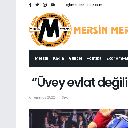
info@mersinmercek.com
Mersin
Kadın
Güncel
Politika
Ekonomi-
“Üvey evlat değili
6 Temmuz 2022
in
Spor