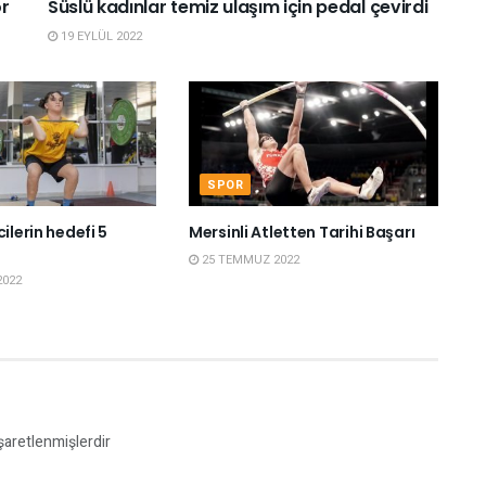
or
Süslü kadınlar temiz ulaşım için pedal çevirdi
19 EYLÜL 2022
SPOR
ilerin hedefi 5
Mersinli Atletten Tarihi Başarı
25 TEMMUZ 2022
2022
işaretlenmişlerdir