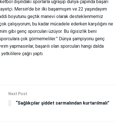
ketbol dışındaki sporlarla uğraşıp dünya çapında başarı
ayetçi. Mersin’de bir ilki başarmışım ve 22 yaşındayım
k maddi boyutunu geçtik manevi olarak desteklenmemiz
 çok çalışıyorum, bu kadar mücadele ederken karşılığını ne
im gibi genç sporcuları üzüyor. Bu ilgisizlik beni
 sporculara çok görmemeliler.” Dünya şampiyonu genç
ırım yapmasınlar, başarılı olan sporcuları hangi dalda
yetkililere çağrı yaptı.
Next Post
“Sağlıkçılar şiddet sarmalından kurtarılmalı”