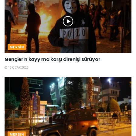
MERSIN
Gençlerin kayyıma karşı direnişi sürüyor
15 OCAK 2025
MERSIN