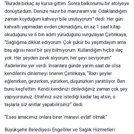
“Burada birkaç ay kursa gittim. Sonra balkonumu bir atölyeye
dönüştürdüm. Denize nazır bir manzaram var. Odaklandığım
zaman koyduğum kahveyi bile unutuyorum” dedi. Her gün
kahvaltı yapmadan evden çıkmadığını, en az 1 saat kitap
okuduğunu ve 6 bin adım yürüdüğünü vurgulayan Çetinkaya,
“Sağlığıma dikkat ediyorum. Çok şükür bu yaşımdayım ama
baş ağrısı nasıl bir şey bilmiyorum. Kullandığım hiçbir ilaç
yok. Her şeyden zevk alıyorum, her şeyi seviyorum”
ifadelerine yer verdi. İnsanlara günde yarım saat de olsa
kendilerini dinlemeyi öneren Çetinkaya, “Bazı şeyler
eğlenirken, gezerken, yürürken, düşünürken yaratılıyor. Ben
bunu keşfettim. Kendi kendinizi dinlediğiniz zaman çok şey
yapıyorsunuz. Etrafınız size istediği kadar taş atsın, o
taşlarla siz anıtlar yapabilirsiniz” dedi.
“Esas amacımız onlara birer ‘manevi evlat’ olmak”
Büyükşehir Belediyesi Engelliler ve Sağlık Hizmetleri