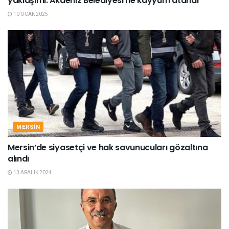
yaklaşımı: Akdeniz Belediyesi’ne kayyum atandı
10 OCAK 2025
MERSIN
Mersin’de siyasetçi ve hak savunucuları gözaltına
alındı
13 ARALIK 2024