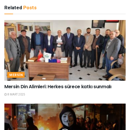
Related
Posts
MERSIN
Mersin Din Alimleri: Herkes sürece katkı sunmalı
8 MART 2025