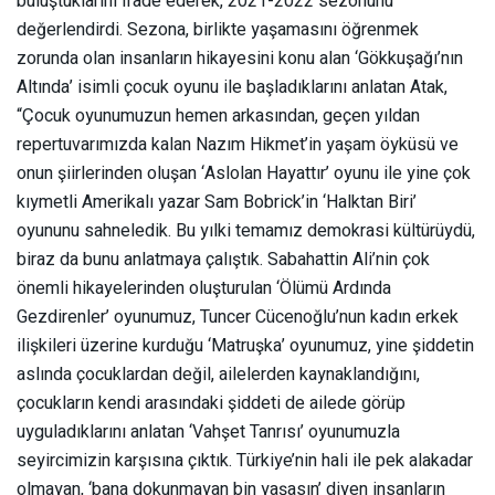
buluştuklarını ifade ederek, 2021-2022 sezonunu
değerlendirdi. Sezona, birlikte yaşamasını öğrenmek
zorunda olan insanların hikayesini konu alan ‘Gökkuşağı’nın
Altında’ isimli çocuk oyunu ile başladıklarını anlatan Atak,
“Çocuk oyunumuzun hemen arkasından, geçen yıldan
repertuvarımızda kalan Nazım Hikmet’in yaşam öyküsü ve
onun şiirlerinden oluşan ‘Aslolan Hayattır’ oyunu ile yine çok
kıymetli Amerikalı yazar Sam Bobrick’in ‘Halktan Biri’
oyununu sahneledik. Bu yılki temamız demokrasi kültürüydü,
biraz da bunu anlatmaya çalıştık. Sabahattin Ali’nin çok
önemli hikayelerinden oluşturulan ‘Ölümü Ardında
Gezdirenler’ oyunumuz, Tuncer Cücenoğlu’nun kadın erkek
ilişkileri üzerine kurduğu ‘Matruşka’ oyunumuz, yine şiddetin
aslında çocuklardan değil, ailelerden kaynaklandığını,
çocukların kendi arasındaki şiddeti de ailede görüp
uyguladıklarını anlatan ‘Vahşet Tanrısı’ oyunumuzla
seyircimizin karşısına çıktık. Türkiye’nin hali ile pek alakadar
olmayan, ‘bana dokunmayan bin yaşasın’ diyen insanların