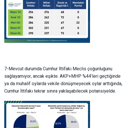
7-Mevcut durumda Cumhur İttifakı Meclis çoğunluğunu
sağlayamıyor, ancak eşikte. AKP+MHP %44’leri geçtiğinde
ya da muhalif oylarda vekile dönüşmeyecek oylar arttığında,
Cumhur İttifakı tekrar sınıra yaklaşabilecek potansiyelde.