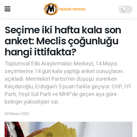
Seçime iki hafta kala son
anket: Meclis çoğunluğu
hangi ittifakta?
Toplumsal Etki Araştırmaları Merkezi, 14 Mayıs
seçimlerine 14 gün kala yaptığı anket sonuçlarını
açıkladı. Memleket Partisi’nin düşüşü sürerken
Kılıçdaroğlu, Erdoğan’ı 5 puan farkla geçiyor. CHP, İYİ
Parti, Yeşil Sol Parti ve MHP’de geçen aya göre
belirgin yükselişler var.
30 Nisan 2023