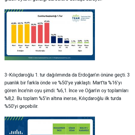
3-Kılıçdaroğlu 1. tur dağılımında da Erdoğan’ın önüne geçti. 3
puanlık bir farkla önde ve %50’ye yaklaştı. Mart’ta %16’yı
gören İnce’nin oyu şimdi: %6,1. İnce ve Oğan’ın oy toplamları
%8,2. Bu toplam %5’in altına inerse, Kılıçdaroğlu ilk turda
%50’yi geçebilir.