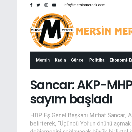
info@mersinmercek.com
Mersin
Kadın
Güncel
Politika
Ekonomi-
Sancar: AKP-MHP ik
sayım başladı
HDP Eş Genel Başkanı Mithat Sancar, AK
belirterek, “Üçüncü Yol’un önünü açmak 
değişmesini sağlayacak büyük birlikteliğ