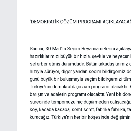
‘DEMOKRATİK ÇÖZÜM PROGRAMI AÇIKLAYACAĞ
Sancar, 30 Mart’ta Seçim Beyannamelerini açıklayaca
hazırlıklarımızı büyük bir hızla, şevkle ve heyecan
seferber etmiş durumdadır. Bütün arkadaşlarımız ca
hızıyla sürüyor, diğer yandan seçim bildirgemiz 
günü büyük bir buluşmayla seçim bildirgemizi tüm
Türkiye’nin demokratik çözüm programı olacaktır. Ay
barışın ve adaletin programı olacaktır. Yeni bir d
sürecinde tempomuzu hiç düşürmeden çalışacağız.
köy, kasaba kasaba, semt semt, fabrika fabrika, t
kuracağız. Türkiye’nin her bir köşesinde değişimin 