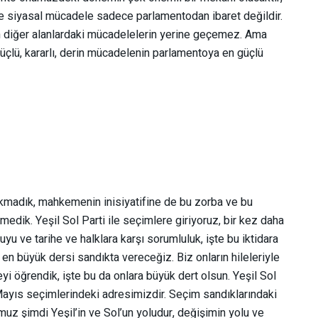
 ve siyasal mücadele sadece parlamentodan ibaret değildir.
n diğer alanlardaki mücadelelerin yerine geçemez. Ama
çlü, kararlı, derin mücadelenin parlamentoya en güçlü
rakmadık, mahkemenin inisiyatifine de bu zorba ve bu
tmedik. Yeşil Sol Parti ile seçimlere giriyoruz, bir kez daha
duyu ve tarihe ve halklara karşı sorumluluk, işte bu iktidara
 en büyük dersi sandıkta vereceğiz. Biz onların hileleriyle
yi öğrendik, işte bu da onlara büyük dert olsun. Yeşil Sol
4 Mayıs seçimlerindeki adresimizdir. Seçim sandıklarındaki
muz şimdi Yeşil’in ve Sol’un yoludur, değişimin yolu ve