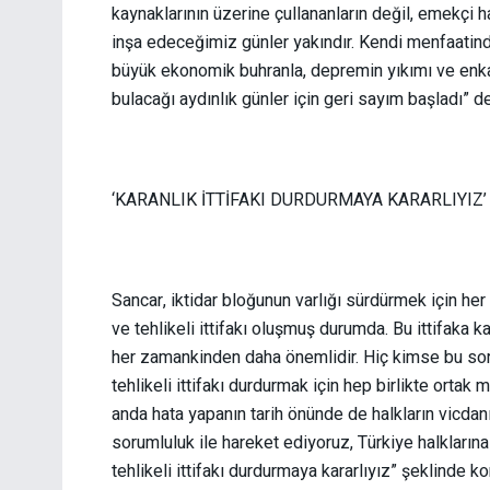
kaynaklarının üzerine çullananların değil, emekçi 
inşa edeceğimiz günler yakındır. Kendi menfaatin
büyük ekonomik buhranla, depremin yıkımı ve enk
bulacağı aydınlık günler için geri sayım başladı” d
‘KARANLIK İTTİFAKI DURDURMAYA KARARLIYIZ
Sancar, iktidar bloğunun varlığı sürdürmek için he
ve tehlikeli ittifakı oluşmuş durumda. Bu ittifaka k
her zamankinden daha önemlidir. Hiç kimse bu soru
tehlikeli ittifakı durdurmak için hep birlikte orta
anda hata yapanın tarih önünde de halkların vicda
sorumluluk ile hareket ediyoruz, Türkiye halkların
tehlikeli ittifakı durdurmaya kararlıyız” şeklinde k