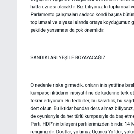
hatta öznesi olacaktır. Biz biliyoruz ki toplumsal
Parlamento çalışmaları sadece kendi başına bütü
toplumsal ve siyasal alanda ortaya koyduğumuz gü
şekilde yansıması da çok önemlidir.
SANDIKLARI YEŞİLE BOYAYACAĞIZ
O nedenle riske girmedik, onların inisiyatifine bı
kumpasçı iktidarın inisiyatifine de kaderine terk e
tekrar ediyorum. Bu tedbirler, bu kararlılık, bu sağ
dert olsun. Bu iktidar bundan ders almaz biliyoruz,
de oyunlarıyla da her türlü kumpasıyla da baş etme
Parti, HDP’nin bileşeni partilerimizden biridir. 1
rengimizdir. Dostlar, yolumuz Üçüncü Yol’dur, yolu