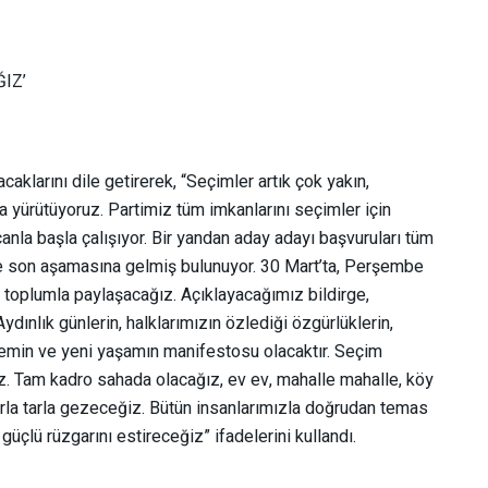
IZ’
klarını dile getirerek, “Seçimler artık çok yakın,
la yürütüyoruz. Partimiz tüm imkanlarını seçimler için
nla başla çalışıyor. Bir yandan aday adayı başvuruları tüm
de son aşamasına gelmiş bulunuyor. 30 Mart’ta, Perşembe
 toplumla paylaşacağız. Açıklayacağımız bildirge,
dınlık günlerin, halklarımızın özlediği özgürlüklerin,
önemin ve yeni yaşamın manifestosu olacaktır. Seçim
 Tam kadro sahada olacağız, ev ev, mahalle mahalle, köy
arla tarla gezeceğiz. Bütün insanlarımızla doğrudan temas
güçlü rüzgarını estireceğiz” ifadelerini kullandı.