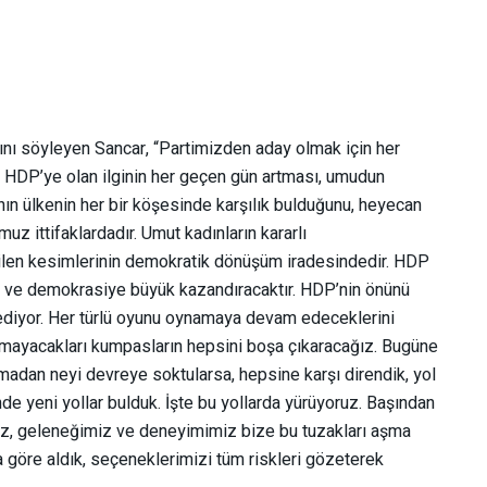
ını söyleyen Sancar, “Partimizden aday olmak için her
or. HDP’ye olan ilginin her geçen gün artması, umudun
ın ülkenin her bir köşesinde karşılık bulduğunu, heyecan
uz ittifaklardadır. Umut kadınların kararlı
ilen kesimlerinin demokratik dönüşüm iradesindedir. HDP
’ye ve demokrasiye büyük kazandıracaktır. HDP’nin önünü
diyor. Her türlü oyunu oynamaya devam edeceklerini
urmayacakları kumpasların hepsini boşa çıkaracağız. Bugüne
oymadan neyi devreye soktularsa, hepsine karşı direndik, yol
e yeni yollar bulduk. İşte bu yollarda yürüyoruz. Başından
ayız, geleneğimiz ve deneyimimiz bize bu tuzakları aşma
a göre aldık, seçeneklerimizi tüm riskleri gözeterek