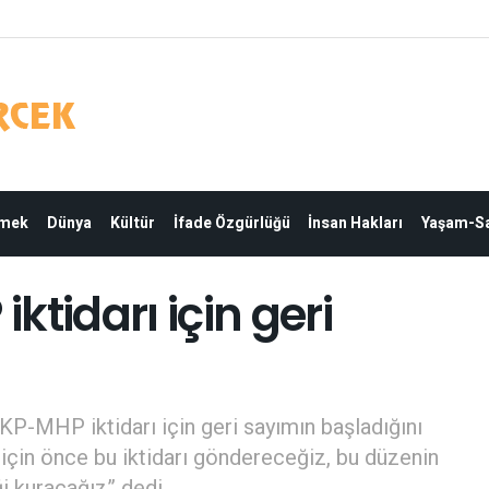
Emek
Dünya
Kültür
İfade Özgürlüğü
İnsan Hakları
Yaşam-Sa
tidarı için geri
P-MHP iktidarı için geri sayımın başladığını
için önce bu iktidarı göndereceğiz, bu düzenin
i kuracağız” dedi.