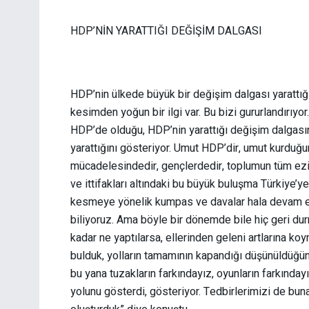
HDP’NİN YARATTIĞI DEĞİŞİM DALGASI
HDP’nin ülkede büyük bir değişim dalgası yarattığ
kesimden yoğun bir ilgi var. Bu bizi gururlandırıy
HDP’de olduğu, HDP’nin yarattığı değişim dalgasın
yarattığını gösteriyor. Umut HDP’dir, umut kurduğum
mücadelesindedir, gençlerdedir, toplumun tüm ez
ve ittifakları altındaki bu büyük buluşma Türkiye
kesmeye yönelik kumpas ve davalar hala devam e
biliyoruz. Ama böyle bir dönemde bile hiç geri d
kadar ne yaptılarsa, ellerinden geleni artlarına k
bulduk, yolların tamamının kapandığı düşünüldüğünd
bu yana tuzakların farkındayız, oyunların farkınd
yolunu gösterdi, gösteriyor. Tedbirlerimizi de bun