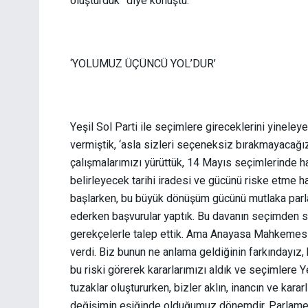
oluşturduk” diye konuştu.
‘YOLUMUZ ÜÇÜNCÜ YOL’DUR’
Yeşil Sol Parti ile seçimlere gireceklerini yineley
vermiştik, ‘asla sizleri seçeneksiz bırakmayacağız
çalışmalarımızı yürüttük, 14 Mayıs seçimlerinde 
belirleyecek tarihi iradesi ve gücünü riske etme 
başlarken, bu büyük dönüşüm gücünü mutlaka par
ederken başvurular yaptık. Bu davanın seçimden s
gerekçelerle talep ettik. Ama Anayasa Mahkemesi
verdi. Biz bunun ne anlama geldiğinin farkındayız, 
bu riski görerek kararlarımızı aldık ve seçimlere Yeş
tuzaklar oluştururken, bizler aklın, inancın ve kar
değişimin eşiğinde olduğumuz dönemdir. Parlame