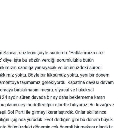
en Sancar, sözlerini şöyle sürdürdü: “Halklarımıza söz
’ diye. İşte bu sözün verdiği sorumlulukla bütün
halkımızın sandığa yansıyacak ve önümüzdeki süreci
hakkımız yoktu. Böyle bir lüksümüz yoktu, yeni bir dönem
lamentoya taşımamız gerekiyordu. Kapatma davası devam
onraya bırakılmasını meşru, siyasal ve hukuksal
 24 aydır süren davada bir ay daha beklememe kararı
bu planın neyi hedeflediğini elbette biliyoruz. Bu tuzağı ve
il Sol Parti ile girmeyi kararlaştırdık. Onlar akıllarınca
arlılığın ışığında yürüdük. Evet dediğim gibi bu dönem büyük
nto önümüzdeki dönemin çok önemli bir mekanı olacaktır,