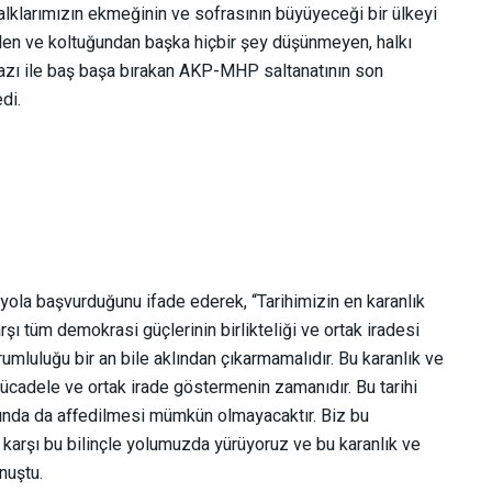
halklarımızın ekmeğinin ve sofrasının büyüyeceği bir ülkeyi
den ve koltuğundan başka hiçbir şey düşünmeyen, halkı
azı ile baş başa bırakan AKP-MHP saltanatının son
edi.
’
r yola başvurduğunu ifade ederek, “Tarihimizin en karanlık
arşı tüm demokrasi güçlerinin birlikteliği ve ortak iradesi
mluluğu bir an bile aklından çıkarmamalıdır. Bu karanlık ve
k mücadele ve ortak irade göstermenin zamanıdır. Bu tarihi
nında da affedilmesi mümkün olmayacaktır. Biz bu
a karşı bu bilinçle yolumuzda yürüyoruz ve bu karanlık ve
onuştu.