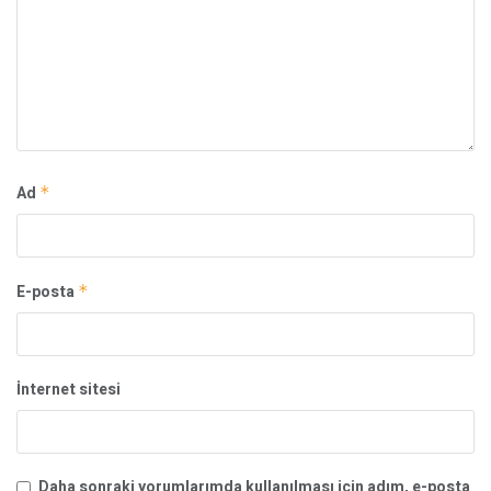
Ad
*
E-posta
*
İnternet sitesi
Daha sonraki yorumlarımda kullanılması için adım, e-posta