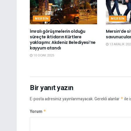
MERSIN
MERSIN
İmralı görüşmelerin olduğu
Mersin’de si
süreçte iktidarın Kürtlere
savunucuları
yaklaşımı: Akdeniz Belediyesi’ne
13 ARALIK 202
kayyum atandı
10 OCAK 2025
Bir yanıt yazın
E-posta adresiniz yayınlanmayacak.
Gerekli alanlar
*
ile 
Yorum
*