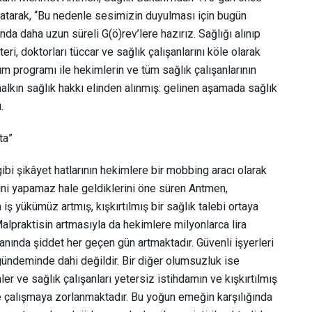
ırlatarak, “Bu nedenle sesimizin duyulması için bugün
a daha uzun süreli G(ö)rev’lere hazırız. Sağlığı alınıp
eri, doktorları tüccar ve sağlık çalışanlarını köle olarak
m programı ile hekimlerin ve tüm sağlık çalışanlarının
halkın sağlık hakkı elinden alınmış: gelinen aşamada sağlık
.
ta”
i şikâyet hatlarının hekimlere bir mobbing aracı olarak
rini yapamaz hale geldiklerini öne süren Antmen,
ş yükümüz artmış, kışkırtılmış bir sağlık talebi ortaya
 Malpraktisin artmasıyla da hekimlere milyonlarca lira
anında şiddet her geçen gün artmaktadır. Güvenli işyerleri
 gündeminde dahi değildir. Bir diğer olumsuzluk ise
mler ve sağlık çalışanları yetersiz istihdamın ve kışkırtılmış
le çalışmaya zorlanmaktadır. Bu yoğun emeğin karşılığında