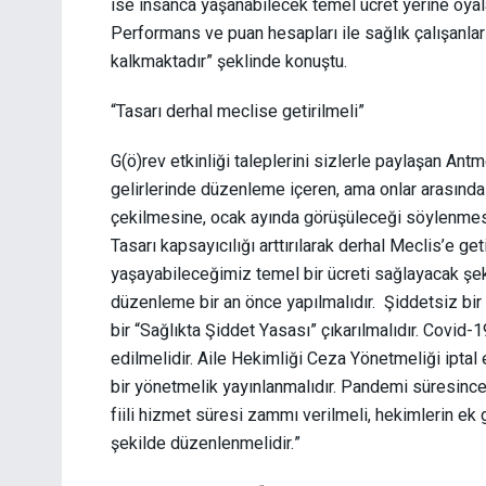
ise insanca yaşanabilecek temel ücret yerine oyalam
Performans ve puan hesapları ile sağlık çalışanlar
kalkmaktadır” şeklinde konuştu.
“Tasarı derhal meclise getirilmeli”
G(ö)rev etkinliği taleplerini sizlerle paylaşan Ant
gelirlerinde düzenleme içeren, ama onlar arasında d
çekilmesine, ocak ayında görüşüleceği söylenmesi
Tasarı kapsayıcılığı arttırılarak derhal Meclis’e ge
yaşayabileceğimiz temel bir ücreti sağlayacak şek
düzenleme bir an önce yapılmalıdır. Şiddetsiz bir s
bir “Sağlıkta Şiddet Yasası” çıkarılmalıdır. Covid-
edilmelidir. Aile Hekimliği Ceza Yönetmeliği iptal
bir yönetmelik yayınlanmalıdır. Pandemi süresince ç
fiili hizmet süresi zammı verilmeli, hekimlerin ek 
şekilde düzenlenmelidir.”