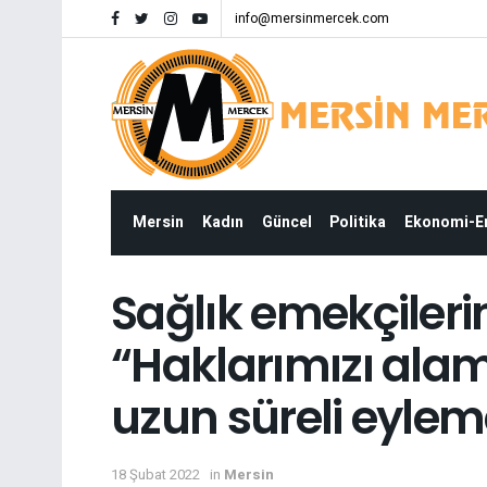
info@mersinmercek.com
Mersin
Kadın
Güncel
Politika
Ekonomi-
Sağlık emekçileri
“Haklarımızı ala
uzun süreli eyleme
18 Şubat 2022
in
Mersin