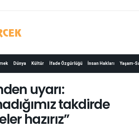
Emek
Dünya
Kültür
İfade Özgürlüğü
İnsan Hakları
Yaşam-Sa
nden uyarı:
madığımız takdirde
ler hazırız”