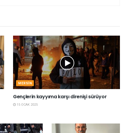
MERSIN
Gençlerin kayyıma karşı direnişi sürüyor
15 OCAK 2025