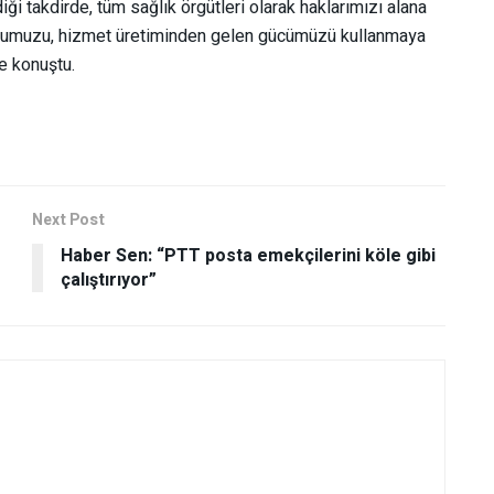
ği takdirde, tüm sağlık örgütleri olarak haklarımızı alana
duğumuzu, hizmet üretiminden gelen gücümüzü kullanmaya
e konuştu.
Next Post
Haber Sen: “PTT posta emekçilerini köle gibi
çalıştırıyor”