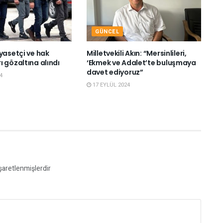
GÜNCEL
yasetçi ve hak
Milletvekili Akın: “Mersinlileri,
 gözaltına alındı
‘Ekmek ve Adalet’te buluşmaya
davet ediyoruz”
4
17 EYLÜL 2024
işaretlenmişlerdir