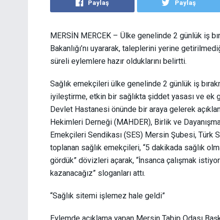
Paylaş
Paylaş
MERSİN MERCEK – Ülke genelinde 2 günlük iş bıra
Bakanlığı’nı uyararak, taleplerini yerine getirilme
süreli eylemlere hazır olduklarını belirtti.
Sağlık emekçileri ülke genelinde 2 günlük iş bıra
iyileştirme, etkin bir sağlıkta şiddet yasası ve ek
Devlet Hastanesi önünde bir araya gelerek açıklam
Hekimleri Derneği (MAHDER), Birlik ve Dayanışma
Emekçileri Sendikası (SES) Mersin Şubesi, Türk 
toplanan sağlık emekçileri, “5 dakikada sağlık olma
gördük” dövizleri açarak, “İnsanca çalışmak istiyo
kazanacağız” sloganları attı.
“Sağlık sitemi işlemez hale geldi”
Eylemde açıklama yapan Mersin Tabip Odası Başk