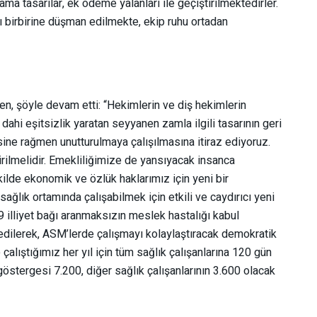
a tasarılar, ek ödeme yalanları ile geçiştirilmektedirler.
ı birbirine düşman edilmekte, ekip ruhu ortadan
men, şöyle devam etti: “Hekimlerin ve diş hekimlerin
ahi eşitsizlik yaratan seyyanen zamla ilgili tasarının geri
ne rağmen unutturulmaya çalışılmasına itiraz ediyoruz.
tirilmelidir. Emekliliğimize de yansıyacak insanca
ilde ekonomik ve özlük haklarımız için yeni bir
ağlık ortamında çalışabilmek için etkili ve caydırıcı yeni
19 illiyet bağı aranmaksızın meslek hastalığı kabul
 edilerek, ASM’lerde çalışmayı kolaylaştıracak demokratik
alıştığımız her yıl için tüm sağlık çalışanlarına 120 gün
göstergesi 7.200, diğer sağlık çalışanlarının 3.600 olacak