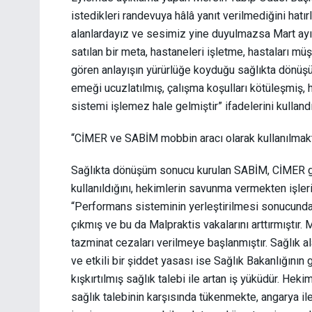
istedikleri randevuya hâlâ yanıt verilmediğini hat
alanlardayız ve sesimiz yine duyulmazsa Mart ayınd
satılan bir meta, hastaneleri işletme, hastaları müşt
gören anlayışın yürürlüğe koyduğu sağlıkta dönüşü
emeği ucuzlatılmış, çalışma koşulları kötüleşmiş, 
sistemi işlemez hale gelmiştir” ifadelerini kullandı
“CİMER ve SABİM mobbin aracı olarak kullanılmak
Sağlıkta dönüşüm sonucu kurulan SABİM, CİMER gib
kullanıldığını, hekimlerin savunma vermekten işle
“Performans sisteminin yerleştirilmesi sonucunda i
çıkmış ve bu da Malpraktis vakalarını arttırmıştır.
tazminat cezaları verilmeye başlanmıştır. Sağlık al
ve etkili bir şiddet yasası ise Sağlık Bakanlığının
kışkırtılmış sağlık talebi ile artan iş yüküdür. Heki
sağlık talebinin karşısında tükenmekte, angarya i