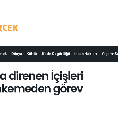
Emek
Dünya
Kültür
İfade Özgürlüğü
İnsan Hakları
Yaşam-Sa
 direnen İçişleri
hkemeden görev