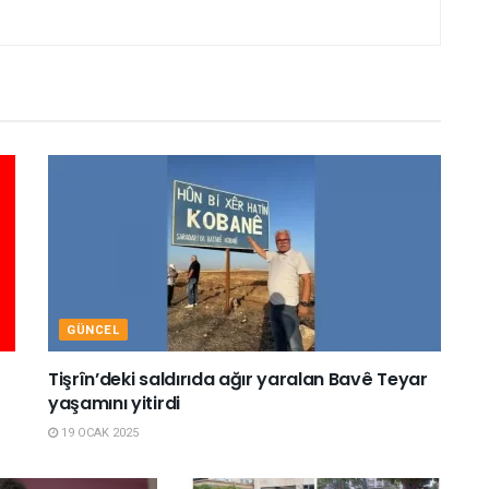
GÜNCEL
Tişrîn’deki saldırıda ağır yaralan Bavê Teyar
yaşamını yitirdi
19 OCAK 2025