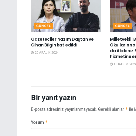
GÜNCEL
GÜNCEL
Gazeteciler Nazım Daştan ve
Milletvekili
Cihan Bilgin katledildi
Okulların so
da Akdeniz B
20 ARALIK 2024
hizmetine e
16 KASIM 202
Bir yanıt yazın
E-posta adresiniz yayınlanmayacak.
Gerekli alanlar
*
ile 
Yorum
*