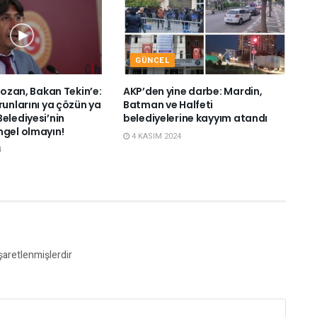
GÜNCEL
 Bozan, Bakan Tekin’e:
AKP’den yine darbe: Mardin,
runlarını ya çözün ya
Batman ve Halfeti
elediyesi’nin
belediyelerine kayyım atandı
ngel olmayın!
4 KASIM 2024
4
işaretlenmişlerdir