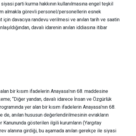
iyasi parti kurma hakkının kullanılmasına engel teşkil
slim almakla görevli personel/personellerin esnek
t için davacıya randevu verilmesi ve anılan tarih ve saatin
nlaşıldığından, davalı idarenin anılan iddiasına itibar
er alan bir kısım ifadelerin Anayasa’nın 68. maddesine
ahkeme; “Diğer yandan, davalı idarece İnsan ve Özgürlük
programında yer alan bir kısım ifadelerin Anayasa’nın 68.
ise de, anılan hususun değerlendirilmesinin evrakların
r Kanununda gösterilen ilgili kurumların (Yargıtay
v alanına girdiği, bu aşamada anılan gerekçe ile siyasi