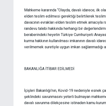
Mahkeme kararında “Olayda, davalı idarece; ilk olar
elden teslim edilmesi gerektiği belirtilerek teslim
davacının evrakları elden teslim etmek amacıyla 
randevu talebi hakkında herhangi bir değerlendirme
beraberindeki heyetin Türkiye Cumhuriyeti Anayasas
kurma hakkının kullanılması imkanının davalı idare
verilmemek suretiyle uygun imkan sağlanmadığı an
BAKANLIĞA İTİBAR EDİLMEDİ
İçişleri Bakanlığı’nın, Kovid-19 nedeniyle esnek ç
şeklindeki savunmasını yeterli bulmayan mahkeme 
davalı savunma dilekçesine istinaden kamu kurum 