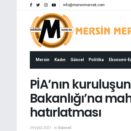
info@mersinmercek.com
Mersin
Kadın
Güncel
Politika
Ekonomi-
PİA’nın kuruluşuna
Bakanlığı’na ma
hatırlatması
29 Eylül 2021
in
Güncel