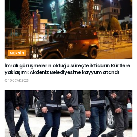
MERSIN
İmralı görüşmelerin olduğu süreçte iktidarın Kürtlere
yaklaşımı: Akdeniz Belediyesi’ne kayyum atandı
10 OCAK 2025