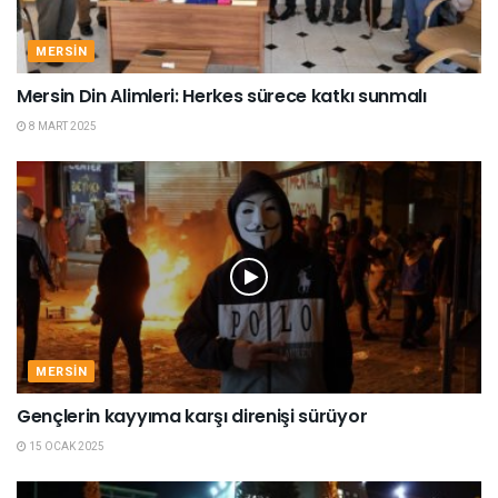
MERSIN
Mersin Din Alimleri: Herkes sürece katkı sunmalı
8 MART 2025
MERSIN
Gençlerin kayyıma karşı direnişi sürüyor
15 OCAK 2025