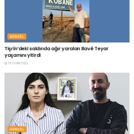
GÜNCEL
Tişrîn’deki saldırıda ağır yaralan Bavê Teyar
yaşamını yitirdi
19 OCAK 2025
GÜNCEL