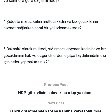
ve şehirlere göre dağılımı nedir?
* Şiddete maruz kalan mülteci kadın ve kız çocuklarına
hizmet sağlarken nasıl bir yol izlenmektedir?
* Bakanlık olarak mülteci, sığınmacı, göçmen kadınlar ve kız
çocuklarının hak ve özgürlüklerden eşitçe faydalanabilmesi
için neler yapmaktasınız?”
Previous Post
HDP görevlisinin duvarına ırkçı yazılama
Next Post
KHK’li öğretmenden torba kanuna karşı toplumsal