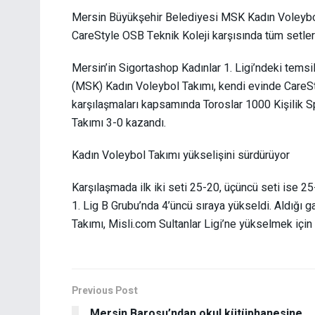
Mersin Büyükşehir Belediyesi MSK Kadın Voleybol 
CareStyle OSB Teknik Koleji karşısında tüm setlerd
Mersin’in Sigortashop Kadınlar 1. Ligi’ndeki tems
(MSK) Kadın Voleybol Takımı, kendi evinde CareStyl
karşılaşmaları kapsamında Toroslar 1000 Kişilik
Takımı 3-0 kazandı.
Kadın Voleybol Takımı yükselişini sürdürüyor
Karşılaşmada ilk iki seti 25-20, üçüncü seti ise 
1. Lig B Grubu’nda 4’üncü sıraya yükseldi. Aldığı ga
Takımı, Misli.com Sultanlar Ligi’ne yükselmek için P
Previous Post
Mersin Barosu’ndan okul kütüphanesine