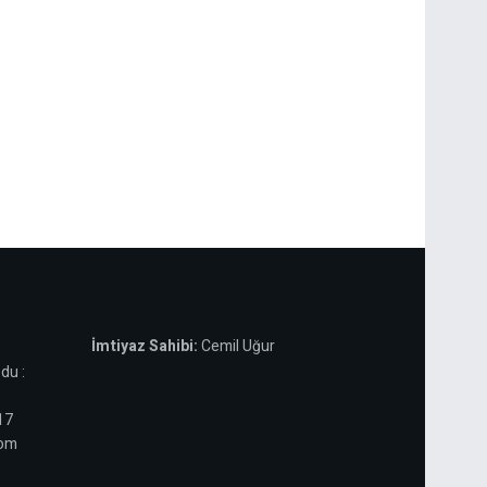
İmtiyaz Sahibi:
Cemil Uğur
du :
 17
com