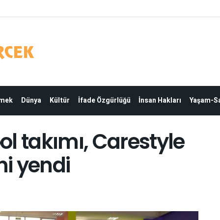
Emek
Dünya
Kültür
İfade Özgürlüğü
İnsan Hakları
Yaşam-Sa
l takımı, Carestyle
ni yendi