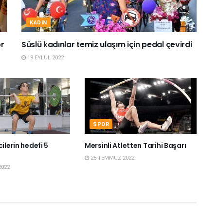
KADIN
or
Süslü kadınlar temiz ulaşım için pedal çevirdi
19 EYLÜL 2022
SPOR
ilerin hedefi 5
Mersinli Atletten Tarihi Başarı
25 TEMMUZ 2022
2022