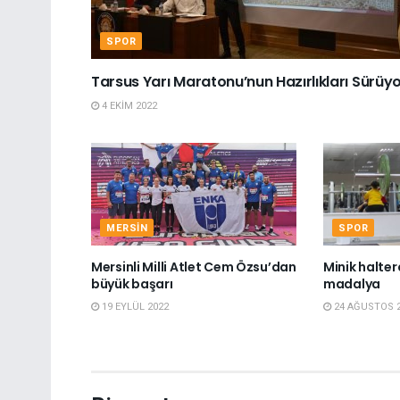
SPOR
Tarsus Yarı Maratonu’nun Hazırlıkları Sürüy
4 EKIM 2022
MERSIN
SPOR
Mersinli Milli Atlet Cem Özsu’dan
Minik halterc
büyük başarı
madalya
19 EYLÜL 2022
24 AĞUSTOS 