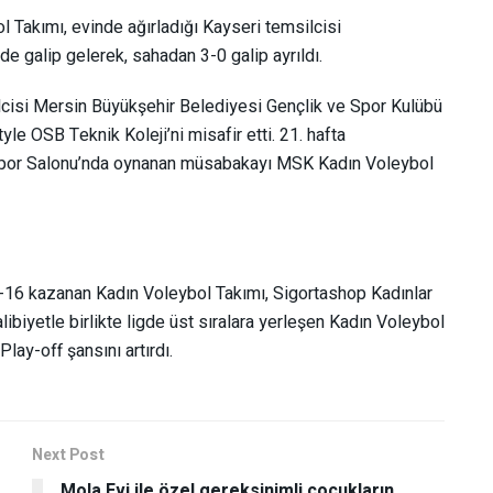
Takımı, evinde ağırladığı Kayseri temsilcisi
e galip gelerek, sahadan 3-0 galip ayrıldı.
ilcisi Mersin Büyükşehir Belediyesi Gençlik ve Spor Kulübü
e OSB Teknik Koleji’ni misafir etti. 21. hafta
 Spor Salonu’nda oynanan müsabakayı MSK Kadın Voleybol
25-16 kazanan Kadın Voleybol Takımı, Sigortashop Kadınlar
libiyetle birlikte ligde üst sıralara yerleşen Kadın Voleybol
lay-off şansını artırdı.
Next Post
Mola Evi ile özel gereksinimli çocukların