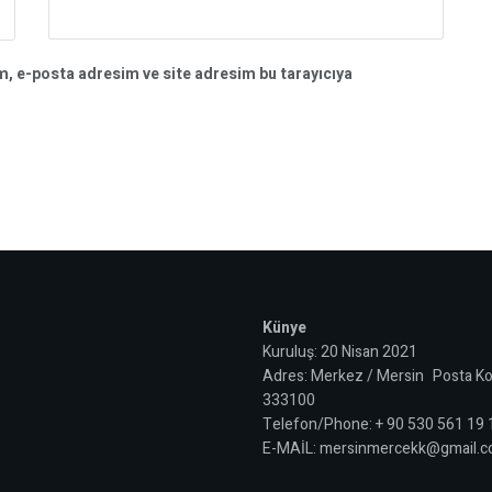
m, e-posta adresim ve site adresim bu tarayıcıya
Künye
Kuruluş: 20 Nisan 2021
Adres: Merkez / Mersin Posta Ko
333100
Telefon/Phone: + 90 530 561 19
E-MAİL: mersinmercekk@gmail.