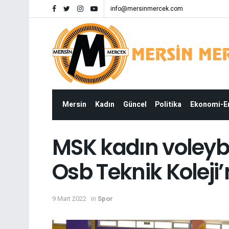
info@mersinmercek.com
Mersin
Kadın
Güncel
Politika
Ekonomi-
MSK kadın voleybo
Osb Teknik Koleji’
9 Mart 2022
in
Spor