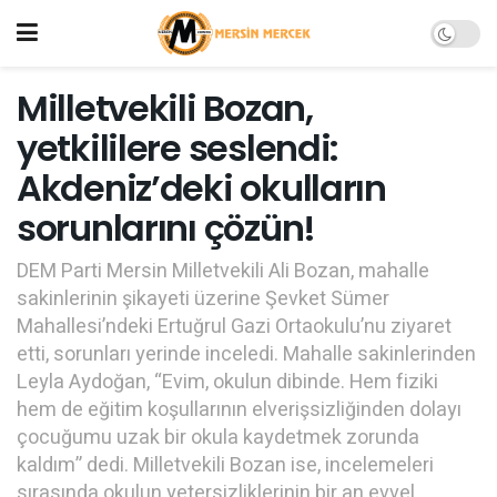
Milletvekili Bozan,
yetkililere seslendi:
Akdeniz’deki okulların
sorunlarını çözün!
DEM Parti Mersin Milletvekili Ali Bozan, mahalle
sakinlerinin şikayeti üzerine Şevket Sümer
Mahallesi’ndeki Ertuğrul Gazi Ortaokulu’nu ziyaret
etti, sorunları yerinde inceledi. Mahalle sakinlerinden
Leyla Aydoğan, “Evim, okulun dibinde. Hem fiziki
hem de eğitim koşullarının elverişsizliğinden dolayı
çocuğumu uzak bir okula kaydetmek zorunda
kaldım” dedi. Milletvekili Bozan ise, incelemeleri
sırasında okulun yetersizliklerinin bir an evvel