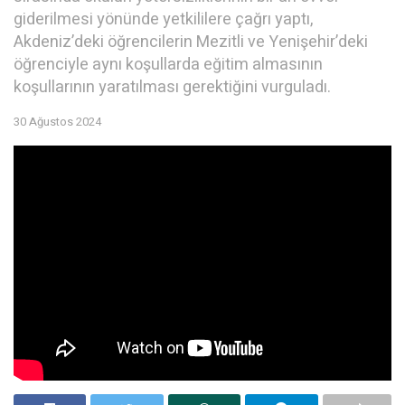
giderilmesi yönünde yetkililere çağrı yaptı,
Akdeniz’deki öğrencilerin Mezitli ve Yenişehir’deki
öğrenciyle aynı koşullarda eğitim almasının
koşullarının yaratılması gerektiğini vurguladı.
30 Ağustos 2024