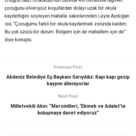
Ertuğrul Gazi Ortaokulu’nun dibinde evi olmasına rağmen
çocuğunu elverişsiz koşullardan dolayı uzak bir okula
kaydettiğini söyleyen mahalle sakinlerinden Leyla Aydoğan
ise, “Çocuğumu farklı bir okula kaydetmek zorunda kaldım.
Bu çok üzücü bir durum. Bölgem için de mahallem için de”
diye konuştu.
Previous Post
Akdeniz Belediye Eş Başkanı Sarıyıldız: Kapı kapı gezip
kayyım dileniyorlar
Next Post
Milletvekili Akın: “Mersinlileri, ‘Ekmek ve Adalet’te
buluşmaya davet ediyoruz”