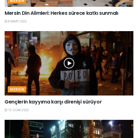
MERSIN
Mersin Din Alimleri: Herkes sürece katkı sunmalı
8 MART 2025
MERSIN
Gençlerin kayyıma karşı direnişi sürüyor
15 OCAK 2025