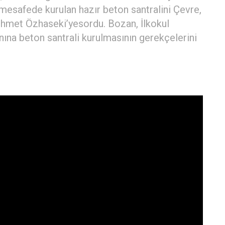
n mesafede kurulan hazır beton santralini Çevre,
Mehmet Özhaseki’yesordu. Bozan, İlkokul
nına beton santrali kurulmasının gerekçelerini