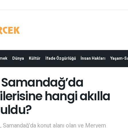
Emek
Dünya
Kültür
İfade Özgürlüğü
İnsan Hakları
Yaşam-Sa
an: Samandağ’da
lerisine hangi akılla
ruldu?
n, Samandağ’da konut alanı olan ve Meryem