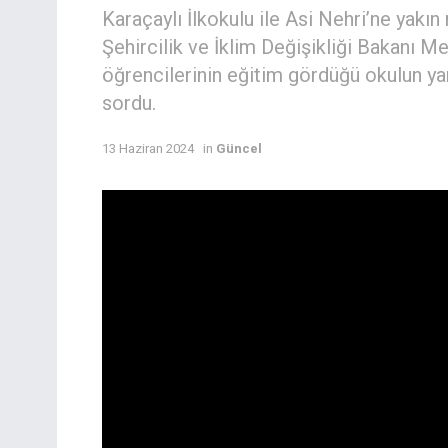
Karaçaylı İlkokulu ile Asi Nehri’ne yakı
Şehircilik ve İklim Değişikliği Bakanı 
öğrencilerinin eğitim gördüğü okulun ya
sordu.
13 Haziran 2024
in
Güncel