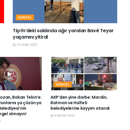
GÜNCEL
Tişrîn’deki saldırıda ağır yaralan Bavê Teyar
yaşamını yitirdi
19 OCAK 2025
GÜNCEL
 Bozan, Bakan Tekin’e:
AKP’den yine darbe: Mardin,
runlarını ya çözün ya
Batman ve Halfeti
elediyesi’nin
belediyelerine kayyım atandı
ngel olmayın!
4 KASIM 2024
4