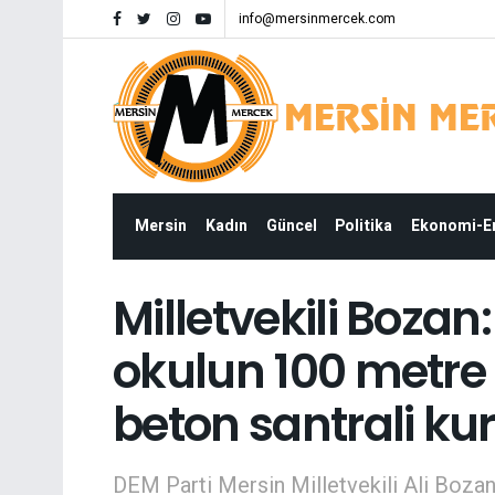
info@mersinmercek.com
Mersin
Kadın
Güncel
Politika
Ekonomi-
Milletvekili Boz
okulun 100 metre i
beton santrali ku
DEM Parti Mersin Milletvekili Ali Boza