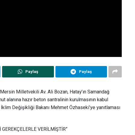
Paylaş
Paylaş
 Mersin Milletvekili Av. Ali Bozan, Hatay’ın Samandağ
nut alanına hazır beton santralinin kurulmasının kabul
e İklim Değişikliği Bakanı Mehmet Özhaseki’ye yanıtlaması
İ GEREKÇELERLE VERİLMİŞTİR”