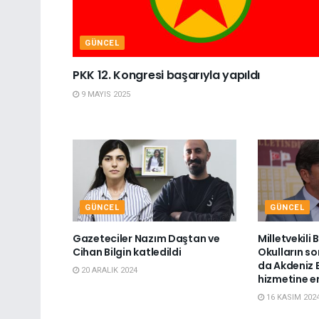
GÜNCEL
PKK 12. Kongresi başarıyla yapıldı
9 MAYIS 2025
GÜNCEL
GÜNCEL
Gazeteciler Nazım Daştan ve
Milletvekili
Cihan Bilgin katledildi
Okulların so
da Akdeniz B
20 ARALIK 2024
hizmetine e
16 KASIM 202