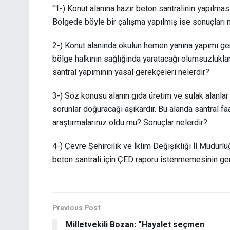
“1-) Konut alanına hazır beton santralinin yapılm
Bölgede böyle bir çalışma yapılmış ise sonuçları n
2-) Konut alanında okulun hemen yanına yapımı ger
bölge halkının sağlığında yaratacağı olumsuzlukl
santral yapımının yasal gerekçeleri nelerdir?
3-) Söz konusu alanın gıda üretim ve sulak alanlar
sorunlar doğuracağı aşikardır. Bu alanda santral f
araştırmalarınız oldu mu? Sonuçlar nelerdir?
4-) Çevre Şehircilik ve İklim Değişikliği İl Müdürl
beton santrali için ÇED raporu istenmemesinin ger
Previous Post
Milletvekili Bozan: “Hayalet seçmen