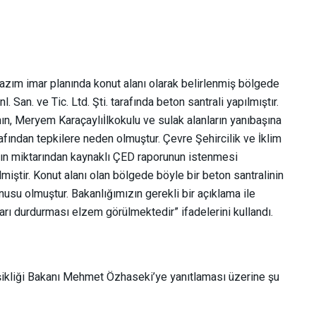
azım imar planında konut alanı olarak belirlenmiş bölgede
l. San. ve Tic. Ltd. Şti. tarafında beton santrali yapılmıştır.
nın, Meryem Karaçaylıİlkokulu ve sulak alanların yanıbaşına
afından tepkilere neden olmuştur. Çevre Şehircilik ve İklim
ının miktarından kaynaklı ÇED raporunun istenmesi
lmiştir. Konut alanı olan bölgede böyle bir beton santralinin
su olmuştur. Bakanlığımızın gerekli bir açıklama ile
rarı durdurması elzem görülmektedir” ifadelerini kullandı.
ğişikliği Bakanı Mehmet Özhaseki’ye yanıtlaması üzerine şu