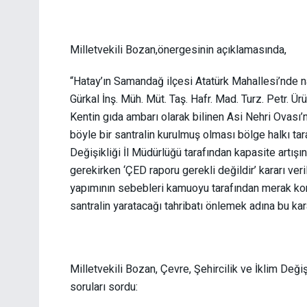
Milletvekili Bozan,önergesinin açıklamasında,
“Hatay’ın Samandağ ilçesi Atatürk Mahallesi’nde n
Gürkal İnş. Müh. Müt. Taş. Hafr. Mad. Turz. Petr. Ürün
Kentin gıda ambarı olarak bilinen Asi Nehri Ovası’
böyle bir santralin kurulmuş olması bölge halkı tar
Değişikliği İl Müdürlüğü tarafından kapasite artış
gerekirken ‘ÇED raporu gerekli değildir’ kararı veri
yapımının sebebleri kamuoyu tarafından merak konu
santralin yaratacağı tahribatı önlemek adına bu ka
Milletvekili Bozan, Çevre, Şehircilik ve İklim De
soruları sordu: