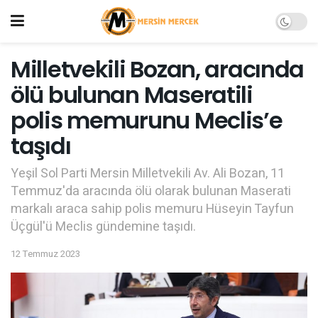
Milletvekili Bozan, aracında
ölü bulunan Maseratili
polis memurunu Meclis’e
taşıdı
Yeşil Sol Parti Mersin Milletvekili Av. Ali Bozan, 11
Temmuz'da aracında ölü olarak bulunan Maserati
markalı araca sahip polis memuru Hüseyin Tayfun
Üçgül'ü Meclis gündemine taşıdı.
12 Temmuz 2023