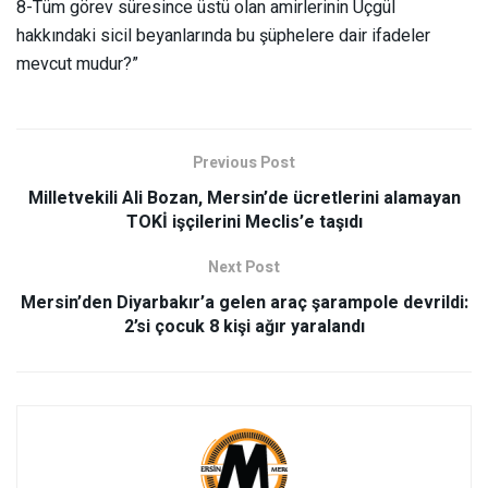
8-Tüm görev süresince üstü olan amirlerinin Üçgül
hakkındaki sicil beyanlarında bu şüphelere dair ifadeler
mevcut mudur?”
Previous Post
Milletvekili Ali Bozan, Mersin’de ücretlerini alamayan
TOKİ işçilerini Meclis’e taşıdı
Next Post
Mersin’den Diyarbakır’a gelen araç şarampole devrildi:
2’si çocuk 8 kişi ağır yaralandı