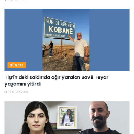
GÜNCEL
Tişrîn’deki saldırıda ağır yaralan Bavê Teyar
yaşamını yitirdi
19 OCAK 2025