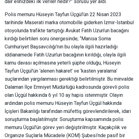
dair elinizdeki ilk veriler nedir?”
sorusu yer aldı.
Polis memuru Hüseyin Tayfun Üçgül’ün 22 Nisan 2023
tarihinde Maserati marka otomobille giderken İzmir-İstanbul
otoyolunda trafikte tartıştığı Avukat Fatih Uzun’un bacağını
kırdığı belirtilen soru önergesinde;
“Manisa Soma
Cumhuriyet Başsavcılığı’nın bu olayla ilgili hazırladığı
iddianamede Fatih Uzun’un bacağının kırıldığı, olayla ilgili
kamu davası açılmasına yeterli şüphe olduğu, Hüseyin
Tayfun Üçgül’ün ‘alenen hakaret’ ve ‘kasten yaralama’
suçlarından yargılanması gerektiği belirtilmiştir. Bu minvalde
Dalaman İlçe Emniyet Müdürlüğü kadrosunda görevli polis
olan Üçgül hakkında 6 yıl 10 ay hapis istenmiştir. Olayın
ardından polis memuru Hüseyin Tayfun Üçgül hakkında
İçişleri Bakanlığı tarafından müfettiş görevlendirilerek, idari
soruşturma başlatılmıştır. Soruşturma kapsamında polis
memuru Üçgül’ün görev yeri değiştirilmiştir. Kaçakçılık ve
Organize Suçlarla Mücadele (KOM) Şubesi’nde pasif bir