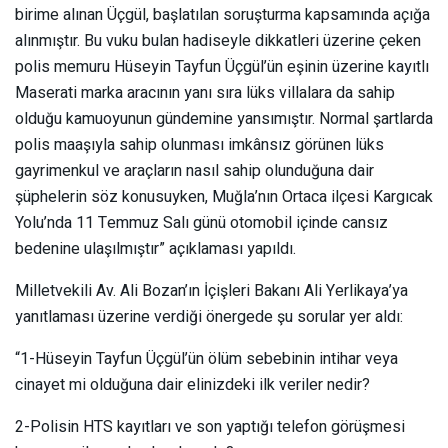
birime alınan Üçgül, başlatılan soruşturma kapsamında açığa
alınmıştır. Bu vuku bulan hadiseyle dikkatleri üzerine çeken
polis memuru Hüseyin Tayfun Üçgül’ün eşinin üzerine kayıtlı
Maserati marka aracının yanı sıra lüks villalara da sahip
olduğu kamuoyunun gündemine yansımıştır. Normal şartlarda
polis maaşıyla sahip olunması imkânsız görünen lüks
gayrimenkul ve araçların nasıl sahip olunduğuna dair
şüphelerin söz konusuyken, Muğla’nın Ortaca ilçesi Kargıcak
Yolu’nda 11 Temmuz Salı günü otomobil içinde cansız
bedenine ulaşılmıştır”
açıklaması yapıldı.
Milletvekili Av. Ali Bozan’ın İçişleri Bakanı Ali Yerlikaya’ya
yanıtlaması üzerine verdiği önergede şu sorular yer aldı:
“1-Hüseyin Tayfun Üçgül’ün ölüm sebebinin intihar veya
cinayet mi olduğuna dair elinizdeki ilk veriler nedir?
2-Polisin HTS kayıtları ve son yaptığı telefon görüşmesi