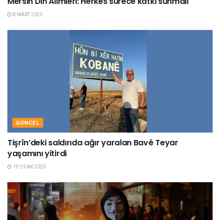
Mersin Din Alimleri: Herkes sürece katkı sunmalı
8 MART 2025
GÜNCEL
Tişrîn’deki saldırıda ağır yaralan Bavê Teyar
yaşamını yitirdi
19 OCAK 2025