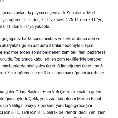
di.
taşıma araçları da payına düşeni aldı. Son olarak Mart
çin öğrenci 2 TL den, 3 TL’ye, sivil 4.75 TL den 7 TL ‘ye,
il 6 TL den 8 TL’ye yükseldi.
 geçtiğimiz hafta sonu minibüs ve halk otobüsü oda ve
e akaryakıta gelen üst üste zamlar nedeniyle ulaşım
rlendirmelerden sonra belirlenen zam teklifleri, pazartesi
ldu. Toplantıda kabul edilen zam teklifleriyle beraber
 minibüslerde sivil yolcu ücreti 8 lira öğrenci ücreti ise 6
eti 7 lira, öğrenci ücreti 3 lira, abonman öğrenci ücreti ise
üsçüler Odası Başkanı Hacı Veli Çelik, akaryakıta gelen
diğini söyledi. Çelik, yeni zam taleplerini Mersin Esnaf
ülüp Valiliğin onayıyla beraber yürürlüğe gireceğini
i için 6 TL, sivil için 8 TL olarak belirlendi” dedi. Yeni zam