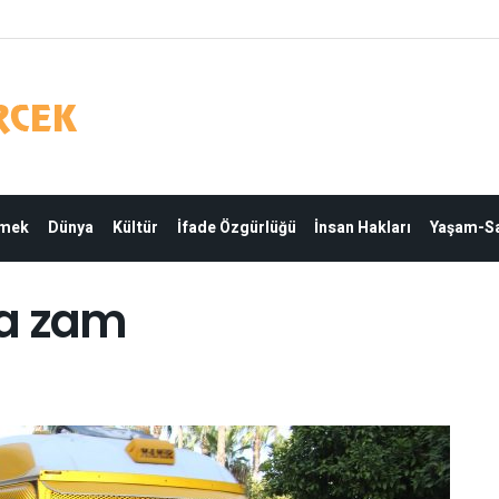
Emek
Dünya
Kültür
İfade Özgürlüğü
İnsan Hakları
Yaşam-Sa
ma zam