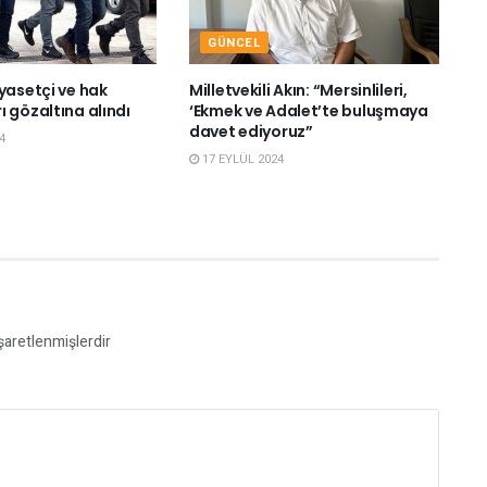
GÜNCEL
yasetçi ve hak
Milletvekili Akın: “Mersinlileri,
 gözaltına alındı
‘Ekmek ve Adalet’te buluşmaya
davet ediyoruz”
4
17 EYLÜL 2024
işaretlenmişlerdir