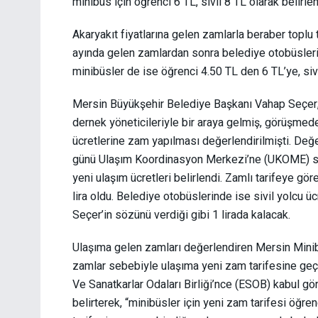
minibüs için öğrenci 6 TL, sivil 8 TL olarak belirlen
Akaryakıt fiyatlarına gelen zamlarla beraber toplu 
ayında gelen zamlardan sonra belediye otobüsleri i
minibüsler de ise öğrenci 4.50 TL den 6 TL’ye, siv
Mersin Büyükşehir Belediye Başkanı Vahap Seçer,
dernek yöneticileriyle bir araya gelmiş, görüşmed
ücretlerine zam yapılması değerlendirilmişti. Değe
günü Ulaşım Koordinasyon Merkezi’ne (UKOME) sunu
yeni ulaşım ücretleri belirlendi. Zamlı tarifeye göre
lira oldu. Belediye otobüslerinde ise sivil yolcu ücr
Seçer’in sözünü verdiği gibi 1 lirada kalacak.
Ulaşıma gelen zamları değerlendiren Mersin Minib
zamlar sebebiyle ulaşıma yeni zam tarifesine geçil
Ve Sanatkarlar Odaları Birliği’nce (ESOB) kabul gör
belirterek, “minibüsler için yeni zam tarifesi öğrenc