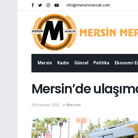
info@mersinmercek.com
Mersin
Kadın
Güncel
Politika
Ekonomi-
Mersin’de ulaşı
28 Haziran 2022
in
Mersin