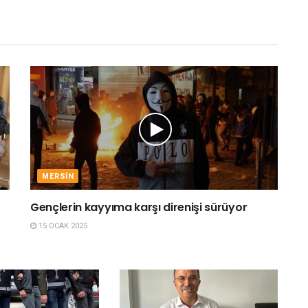
MERSIN
Gençlerin kayyıma karşı direnişi sürüyor
15 OCAK 2025