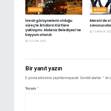
MERSIN
MERSIN
İmralı görüşmelerin olduğu
Mersin’de si
süreçte iktidarın Kürtlere
savunucuları
yaklaşımı: Akdeniz Belediyesi’ne
13 ARALIK 202
kayyum atandı
10 OCAK 2025
Bir yanıt yazın
E-posta adresiniz yayınlanmayacak.
Gerekli alanlar
*
ile 
Yorum
*