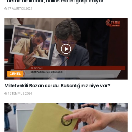
“Defne’de iktidar, halkın malını gasp ediyor”
17 AĞUSTOS 2024
GENEL
Milletvekili Bozan sordu: Bakanlığınız niye var?
16 TEMMUZ 2024