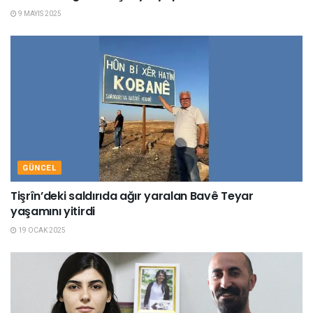
9 MAYIS 2025
GÜNCEL
Tişrîn’deki saldırıda ağır yaralan Bavê Teyar
yaşamını yitirdi
19 OCAK 2025