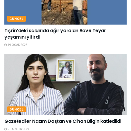
GÜNCEL
Tişrîn’deki saldırıda ağır yaralan Bavê Teyar
yaşamını yitirdi
19 OCAK 2025
GÜNCEL
Gazeteciler Nazım Daştan ve Cihan Bilgin katledildi
20 ARALIK 2024