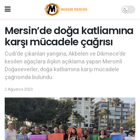
Mersin’de doğa katliamına
karşı mücadele çağrısı
Cudi’de çıkarılan yangına, Akbelen ve Dikmece’de
kesilen ağaçlara ilişkin açıklama yapan Mersinli
Doğaseverler, doğa katliamına karşı mücadele
çağrısında bulundu.
2 Ağustos 2023