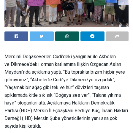
Mersinli Doğaseverler, Cûdî’deki yangınlar ile Akbelen
ve Dikmece’deki orman katliamına ilişkin Özgecan Aslan
Meydanı’nda açıklama yaptı. “Bu topraklar bizim hiçbir yere
gitmiyoruz”, “Akbelen’e Cudi’ye Dikmece’ye özgürlük”,
“Yaşamak bir ağaç gibi tek ve hür” dövizleri taşınan
açıklamada kitle sık sık “Doğaya ses ver”, “Talana yıkıma
hayır” sloganları attı. Açıklamaya Halkların Demokratik
Partisi (HDP) Mersin İl Eşbaşkanı Bedriye Kuş, İnsan Hakları
Derneği (İHD) Mersin Şube yöneticilerinin yanı sıra çok
sayıda kişi katıldı.