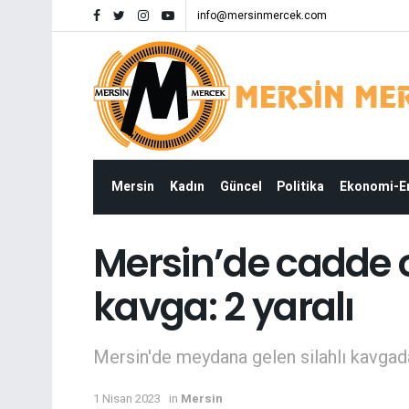
info@mersinmercek.com
Mersin
Kadın
Güncel
Politika
Ekonomi-
Mersin’de cadde o
kavga: 2 yaralı
Mersin'de meydana gelen silahlı kavgada
1 Nisan 2023
in
Mersin