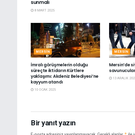
sunmalı
8 MART 2025
MERSIN
MERSIN
İmralı görüşmelerin olduğu
Mersin’de si
süreçte iktidarın Kürtlere
savunucuları
yaklaşımı: Akdeniz Belediyesi’ne
13 ARALIK 202
kayyum atandı
10 OCAK 2025
Bir yanıt yazın
E-posta adresiniz yayınlanmayacak.
Gerekli alanlar
*
ile 