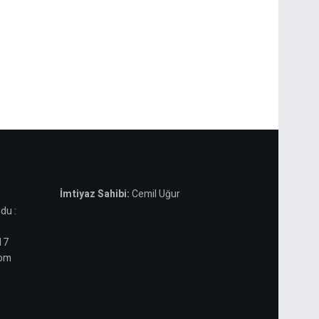
İmtiyaz Sahibi:
Cemil Uğur
du :
 17
com