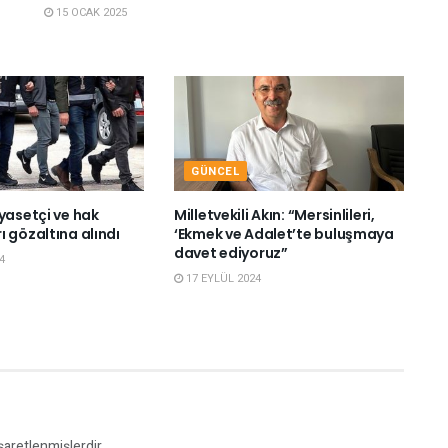
15 OCAK 2025
GÜNCEL
yasetçi ve hak
Milletvekili Akın: “Mersinlileri,
 gözaltına alındı
‘Ekmek ve Adalet’te buluşmaya
davet ediyoruz”
4
17 EYLÜL 2024
işaretlenmişlerdir