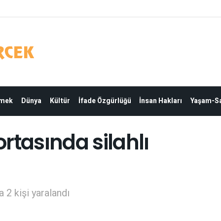
Emek
Dünya
Kültür
İfade Özgürlüğü
İnsan Hakları
Yaşam-Sa
rtasında silahlı
 2 kişi yaralandı