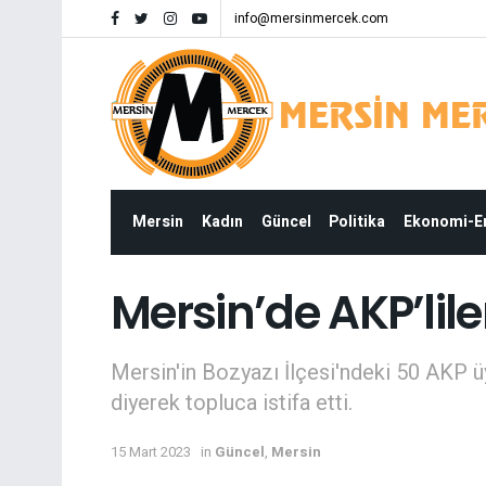
info@mersinmercek.com
Mersin
Kadın
Güncel
Politika
Ekonomi-
Mersin’de AKP’lile
Mersin'in Bozyazı İlçesi'ndeki 50 AKP üy
diyerek topluca istifa etti.
15 Mart 2023
in
Güncel
,
Mersin