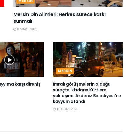
MERSIN
Mersin Din Alimleri: Herkes sürece katkı
sunmalı
8 MART 2025
MERSIN
yyıma karşı direnişi
İmralı görüşmelerin olduğu
süreçte iktidarın Kürtlere
yaklaşımı: Akdeniz Belediyesi’ne
kayyum atandı
10 OCAK 2025