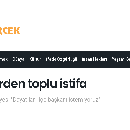
Emek
Dünya
Kültür
İfade Özgürlüğü
İnsan Hakları
Yaşam-Sa
rden toplu istifa
esi "Dayatılan ilçe başkanı istemiyoruz"