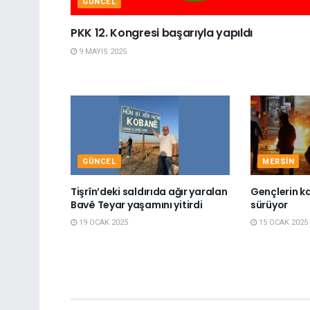
GÜNCEL
PKK 12. Kongresi başarıyla yapıldı
9 MAYIS 2025
GÜNCEL
MERSIN
Tişrîn’deki saldırıda ağır yaralan
Gençlerin ka
Bavê Teyar yaşamını yitirdi
sürüyor
19 OCAK 2025
15 OCAK 2025