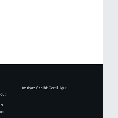
İmtiyaz Sahibi:
Cemil Uğur
du :
 17
com