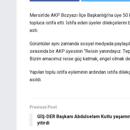
Mersin’de AKP Bozyazı İlçe Başkanlığı’na üye 50 
topluca istifa etti. İstifa eden üyeler dilekçelerin
astı.
Görüntüler aynı zamanda sosyal medyada paylaşılı
sırasında bir AKP üyesinin “Reisin yanındayız. Te
Bizim amacımız reise güç katmak, engel olmak değ
Yapılan toplu istifa eyleminin ardından istifa dil
asıldı.
Previous Post
GİŞ-DER Başkanı Abdulselam Kutlu yaşamın
yitirdi