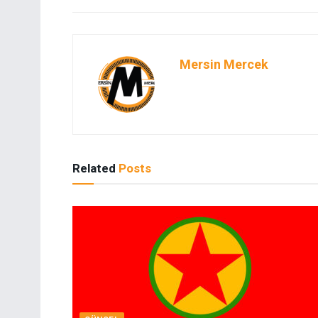
Mersin Mercek
Related
Posts