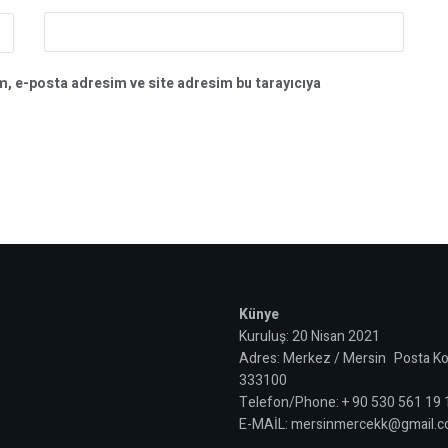
m, e-posta adresim ve site adresim bu tarayıcıya
Künye
Kuruluş: 20 Nisan 2021
Adres: Merkez / Mersin Posta Ko
333100
Telefon/Phone: + 90 530 561 19
E-MAİL: mersinmercekk@gmail.