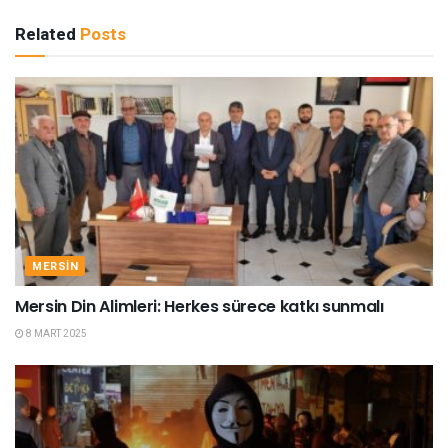
Related
Posts
MERSIN
Mersin Din Alimleri: Herkes sürece katkı sunmalı
8 MART 2025