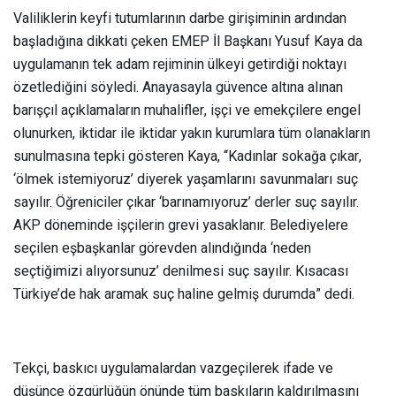
Valiliklerin keyfi tutumlarının darbe girişiminin ardından
başladığına dikkati çeken EMEP İl Başkanı Yusuf Kaya da
uygulamanın tek adam rejiminin ülkeyi getirdiği noktayı
özetlediğini söyledi. Anayasayla güvence altına alınan
barışçıl açıklamaların muhalifler, işçi ve emekçilere engel
olunurken, iktidar ile iktidar yakın kurumlara tüm olanakların
sunulmasına tepki gösteren Kaya, “Kadınlar sokağa çıkar,
‘ölmek istemiyoruz’ diyerek yaşamlarını savunmaları suç
sayılır. Öğreniciler çıkar ‘barınamıyoruz’ derler suç sayılır.
AKP döneminde işçilerin grevi yasaklanır. Belediyelere
seçilen eşbaşkanlar görevden alındığında ‘neden
seçtiğimizi alıyorsunuz’ denilmesi suç sayılır. Kısacası
Türkiye’de hak aramak suç haline gelmiş durumda” dedi.
Tekçi, baskıcı uygulamalardan vazgeçilerek ifade ve
düşünce özgürlüğün önünde tüm baskıların kaldırılmasını