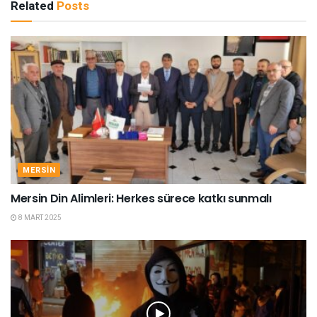
Related
Posts
MERSIN
Mersin Din Alimleri: Herkes sürece katkı sunmalı
8 MART 2025