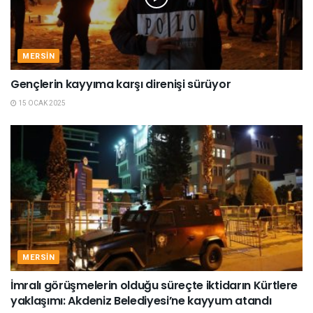
MERSIN
Gençlerin kayyıma karşı direnişi sürüyor
15 OCAK 2025
MERSIN
İmralı görüşmelerin olduğu süreçte iktidarın Kürtlere
yaklaşımı: Akdeniz Belediyesi’ne kayyum atandı