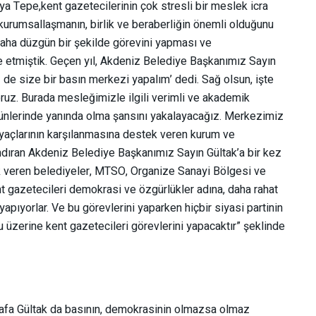
 Tepe,kent gazetecilerinin çok stresli bir meslek icra
en kurumsallaşmanın, birlik ve beraberliğin önemli olduğunu
daha düzgün bir şekilde görevini yapması ve
de etmiştik. Geçen yıl, Akdeniz Belediye Başkanımız Sayın
z de size bir basın merkezi yapalım’ dedi. Sağ olsun, işte
oruz. Burada mesleğimizle ilgili verimli ve akademik
günlerinde yanında olma şansını yakalayacağız. Merkezimiz
tiyaçlarının karşılanmasına destek veren kurum ve
ndıran Akdeniz Belediye Başkanımız Sayın Gültak’a bir kez
k veren belediyeler, MTSO, Organize Sanayi Bölgesi ve
t gazetecileri demokrasi ve özgürlükler adına, daha rahat
yapıyorlar. Ve bu görevlerini yaparken hiçbir siyasi partinin
 üzerine kent gazetecileri görevlerini yapacaktır” şeklinde
fa Gültak da basının, demokrasinin olmazsa olmaz