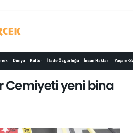
Emek
Dünya
Kültür
İfade Özgürlüğü
İnsan Hakları
Yaşam-Sa
r Cemiyeti yeni bina