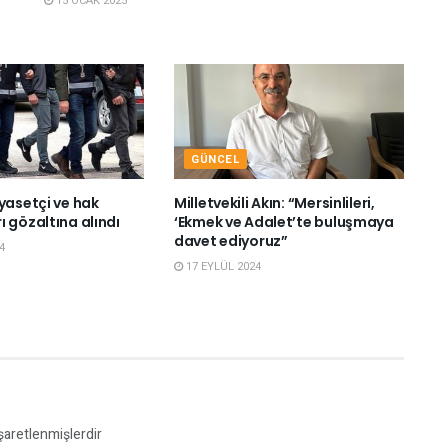
15 OCAK 2025
GÜNCEL
yasetçi ve hak
Milletvekili Akın: “Mersinlileri,
 gözaltına alındı
‘Ekmek ve Adalet’te buluşmaya
davet ediyoruz”
4
17 EYLÜL 2024
işaretlenmişlerdir