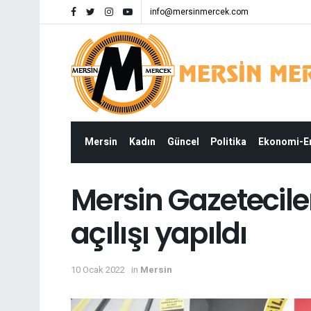
info@mersinmercek.com
Mersin
Kadın
Güncel
Politika
Ekonomi-
Mersin Gazetecile
açılışı yapıldı
10 Ocak 2022
in
Mersin