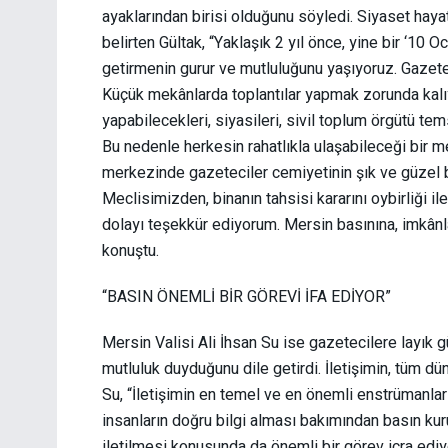
ayaklarından birisi olduğunu söyledi. Siyaset haya
belirten Gültak, “Yaklaşık 2 yıl önce, yine bir ‘10
getirmenin gurur ve mutluluğunu yaşıyoruz. Gazete
Küçük mekânlarda toplantılar yapmak zorunda kalıyo
yapabilecekleri, siyasileri, sivil toplum örgütü temsi
Bu nedenle herkesin rahatlıkla ulaşabileceği bir me
merkezinde gazeteciler cemiyetinin şık ve güzel b
Meclisimizden, binanın tahsisi kararını oybirliği 
dolayı teşekkür ediyorum. Mersin basınına, imkâ
konuştu.
“BASIN ÖNEMLİ BİR GÖREVİ İFA EDİYOR”
Mersin Valisi Ali İhsan Su ise gazetecilere layık g
mutluluk duyduğunu dile getirdi. İletişimin, tüm dü
Su, “İletişimin en temel ve en önemli enstrümanla
insanların doğru bilgi alması bakımından basın kuru
iletilmesi konusunda da önemli bir görev icra edi