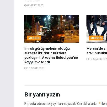
8 MART 2025
MERSIN
MERSIN
İmralı görüşmelerin olduğu
Mersin’de si
süreçte iktidarın Kürtlere
savunucuları
yaklaşımı: Akdeniz Belediyesi’ne
13 ARALIK 202
kayyum atandı
10 OCAK 2025
Bir yanıt yazın
E-posta adresiniz yayınlanmayacak.
Gerekli alanlar
*
ile 