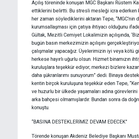
Açılış töreninde konuşan MGC Başkanı Rüstem Kaya
ettiklerini belirtti. Bu stresli mesleği icra ederk
her zaman söylediklerini aktaran Tepe, “MGC’nin 
kurumsallaşması için çatıya ihtiyacı olduğunu ifa
Gültak, Mezitli Cemiyet Lokalimizin açılışında, ‘Bi
bugün basın merkezimizin açılışını gerçekleştiriy
çalışmalar yapacağız. Üyelerimizin iyi veya kötü 
herkese hayırlı uğurlu olsun. Hizmet binamızın ih
kuruluşlara teşekkür ediyor; merkezi bizlere kaza
daha şükranlarımı sunuyorum” dedi. Binaya deste
kentin birçok kuruluşuna teşekkür eden Tepe, “Ken
ve huzurlu bir ülkede yaşamaları adına görevlerini 
arka bahçesi olmamışlardır. Bundan sonra da doğru
konuştu.
“BASINA DESTEKLERİMİZ DEVAM EDECEK”
Törende konuşan Akdeniz Belediye Başkanı Musta