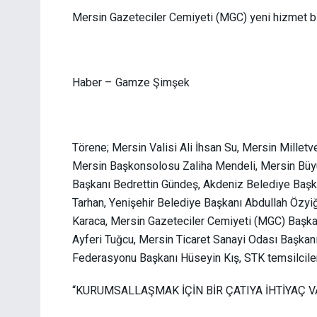
Mersin Gazeteciler Cemiyeti (MGC) yeni hizmet binas
Haber – Gamze Şimşek
Törene; Mersin Valisi Ali İhsan Su, Mersin Millet
Mersin Başkonsolosu Zaliha Mendeli, Mersin Büyük
Başkanı Bedrettin Gündeş, Ak
deniz Belediye Başk
Tarhan, Yenişehir Belediye Başkanı Abdullah Özyi
Karaca, Mersin Gazeteciler Cemiyeti (MGC) Başk
Ayferi Tuğcu, Mersin Ticaret Sanayi Odası Başkanı
Federasyonu Başkanı Hüseyin Kış, STK temsilcileri
“KURUMSALLAŞMAK İÇİN BİR ÇATIYA İHTİYAÇ V