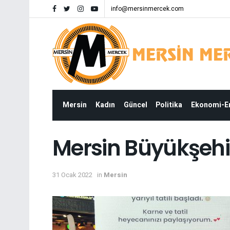
info@mersinmercek.com
Mersin
Kadın
Güncel
Politika
Ekonomi-
Mersin Büyükşehir’
31 Ocak 2022
in
Mersin