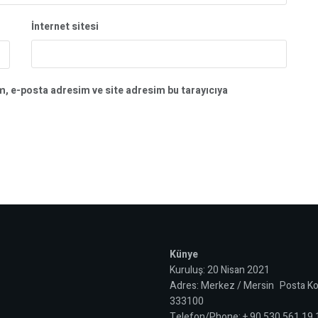
İnternet sitesi
m, e-posta adresim ve site adresim bu tarayıcıya
Künye
Kuruluş: 20 Nisan 2021
Adres: Merkez / Mersin Posta Ko
333100
Telefon/Phone: + 90 530 561 19