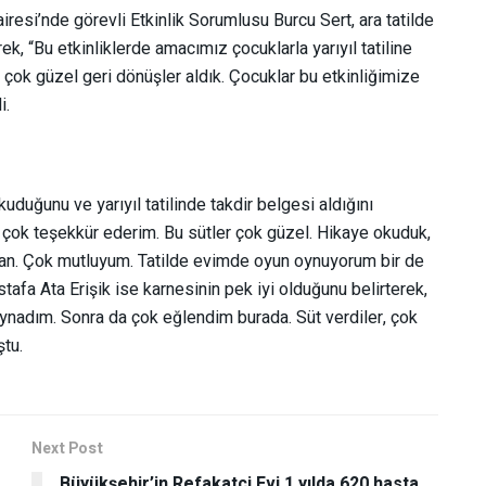
resi’nde görevli Etkinlik Sorumlusu Burcu Sert, ara tatilde
rek, “Bu etkinliklerde amacımız çocuklarla yarıyıl tatiline
çok güzel geri dönüşler aldık. Çocuklar bu etkinliğimize
i.
uğunu ve yarıyıl tatilinde takdir belgesi aldığını
 çok teşekkür ederim. Bu sütler çok güzel. Hikaye okuduk,
alan. Çok mutluyum. Tatilde evimde oyun oynuyorum bir de
tafa Ata Erişik ise karnesinin pek iyi olduğunu belirterek,
nadım. Sonra da çok eğlendim burada. Süt verdiler, çok
tu.
Next Post
Büyükşehir’in Refakatçi Evi 1 yılda 620 hasta