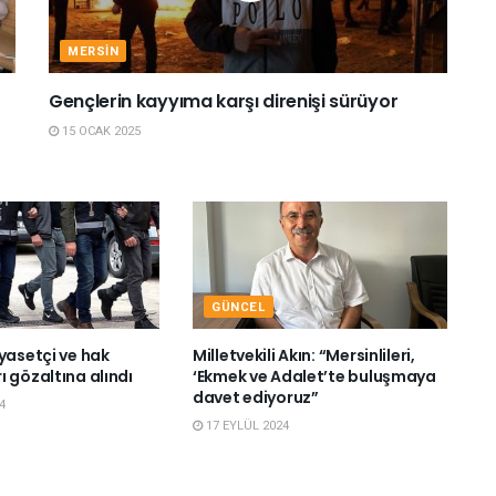
MERSIN
Gençlerin kayyıma karşı direnişi sürüyor
15 OCAK 2025
GÜNCEL
yasetçi ve hak
Milletvekili Akın: “Mersinlileri,
 gözaltına alındı
‘Ekmek ve Adalet’te buluşmaya
davet ediyoruz”
4
17 EYLÜL 2024