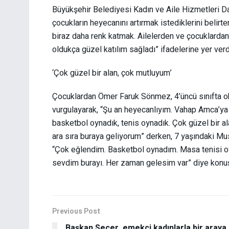
Büyükşehir Belediyesi Kadın ve Aile Hizmetleri Dai
çocukların heyecanını artırmak istediklerini belirte
biraz daha renk katmak. Ailelerden ve çocuklardan 
oldukça güzel katılım sağladı” ifadelerine yer verd
‘Çok güzel bir alan, çok mutluyum’
Çocuklardan Ömer Faruk Sönmez, 4’üncü sınıfta okud
vurgulayarak, “Şu an heyecanlıyım. Vahap Amca’ya
basketbol oynadık, tenis oynadık. Çok güzel bir 
ara sıra buraya geliyorum” derken, 7 yaşındaki Mus
“Çok eğlendim. Basketbol oynadım. Masa tenisi oy
sevdim burayı. Her zaman gelesim var” diye konuş
Previous Post
Başkan Seçer, emekçi kadınlarla bir araya