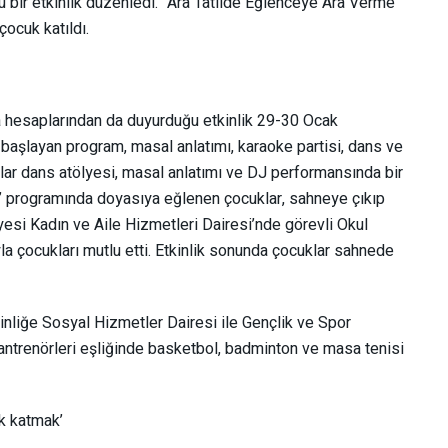
lu bir etkinlik düzenledi. “Ara Tatilde Eğlenceye Ara Verme”
ocuk katıldı.
a hesaplarından da duyurduğu etkinlik 29-30 Ocak
e başlayan program, masal anlatımı, karaoke partisi, dans ve
lar dans atölyesi, masal anlatımı ve DJ performansında bir
i” programında doyasıya eğlenen çocuklar, sahneye çıkıp
iyesi Kadın ve Aile Hizmetleri Dairesi’nde görevli Okul
 çocukları mutlu etti. Etkinlik sonunda çocuklar sahnede
tkinliğe Sosyal Hizmetler Dairesi ile Gençlik ve Spor
 antrenörleri eşliğinde basketbol, badminton ve masa tenisi
nk katmak’