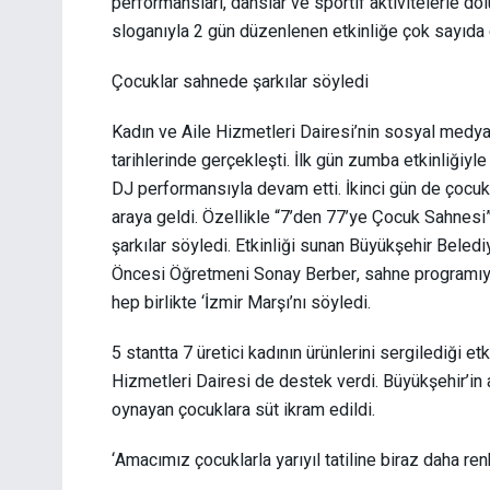
performansları, danslar ve sportif aktivitelerle do
sloganıyla 2 gün düzenlenen etkinliğe çok sayıda ç
Çocuklar sahnede şarkılar söyledi
Kadın ve Aile Hizmetleri Dairesi’nin sosyal medy
tarihlerinde gerçekleşti. İlk gün zumba etkinliğiyl
DJ performansıyla devam etti. İkinci gün de çocuk
araya geldi. Özellikle “7’den 77’ye Çocuk Sahnes
şarkılar söyledi. Etkinliği sunan Büyükşehir Beled
Öncesi Öğretmeni Sonay Berber, sahne programıyla
hep birlikte ‘İzmir Marşı’nı söyledi.
5 stantta 7 üretici kadının ürünlerini sergilediği e
Hizmetleri Dairesi de destek verdi. Büyükşehir’in
oynayan çocuklara süt ikram edildi.
‘Amacımız çocuklarla yarıyıl tatiline biraz daha re