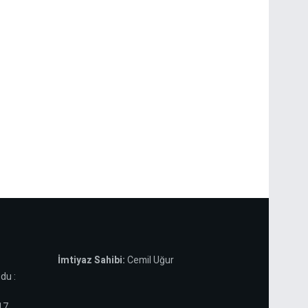
İmtiyaz Sahibi:
Cemil Uğur
du :
 17