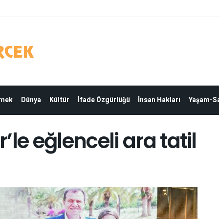
Emek
Dünya
Kültür
İfade Özgürlüğü
İnsan Hakları
Yaşam-Sa
le eğlenceli ara tatil