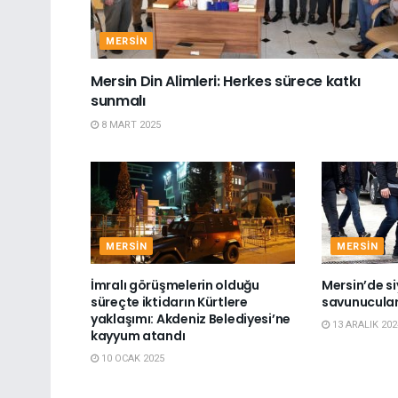
MERSIN
Mersin Din Alimleri: Herkes sürece katkı
sunmalı
8 MART 2025
MERSIN
MERSIN
İmralı görüşmelerin olduğu
Mersin’de si
süreçte iktidarın Kürtlere
savunucuları
yaklaşımı: Akdeniz Belediyesi’ne
13 ARALIK 202
kayyum atandı
10 OCAK 2025