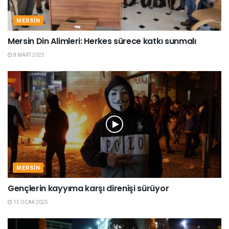
MERSIN
Mersin Din Alimleri: Herkes sürece katkı sunmalı
8 MART 2025
MERSIN
Gençlerin kayyıma karşı direnişi sürüyor
15 OCAK 2025