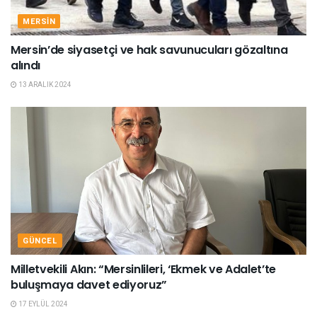
MERSIN
Mersin’de siyasetçi ve hak savunucuları gözaltına
alındı
13 ARALIK 2024
GÜNCEL
Milletvekili Akın: “Mersinlileri, ‘Ekmek ve Adalet’te
buluşmaya davet ediyoruz”
17 EYLÜL 2024