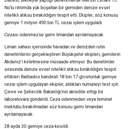
Dairesi, tekneyle yaptığı denetimlerde Mersin Limanı 15
No’lu rıhtımda yük boşaltan bir gemiden denize evsel
nitelikli atıksu bırakıldığını tespit etti. Ekipler, söz konusu
gemiye 1 milyon 490 bin TL cezai işlem uyguladı.
Cezası ödenmezse gemi limandan ayrılamayacak
Liman sahası içerisinde havadan ve denizden rutin
denetimlerini gerçekleştiren Büyükşehir ekipleri, gemilerin
Akdeniz’i kirletmesine müsaade etmiyor. Bu denetimler
sırasında denize evsel nitelikli atıksu bırakıldığını tespit
ettikleri Barbados bandıralı 18 bin 17 grostonluk gemiye
cezai işlem uygulayan ekipler, aldıkları numuneyi test için
Çevre ve Şehircilik Bakanlığı’nın akredite ettiği bir
laboratuvara gönderdi. Ceza ödenmeden veya teminat
mektubu bırakılmadan söz konusu gemi limandan
ayrılamayacak.
28 ayda 30 gemiye ceza kesildi